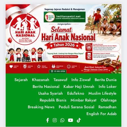
Sejarah
Khazanah
Tasawuf
Info Ziswaf
Berita Dunia
Berita Nasional
Kabar Haji Umrah
Info Loker
Usaha Syariah
EduTekno
Muslim Lifestyle
Republik Bisnis
Mimbar Rakyat
Olahraga
Breaking News
Peduli Sarana Sosial
Ramadhan
English For Adab