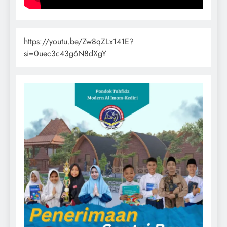
https://youtu.be/Zw8qZLx141E?
si=0uec3c43g6N8dXgY