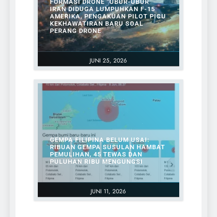
FORMASI DRONE “UBUR-UBUR”
IRAN DIDUGA LUMPUHKAN F-15
AMERIKA, PENGAKUAN PILOT PICU
KEKHAWATIRAN BARU SOAL
PERANG DRONE
JUNI 25, 2026
GEMPA FILIPINA BELUM USAI:
RIBUAN GEMPA SUSULAN HAMBAT
PEMULIHAN, 45 TEWAS DAN
PULUHAN RIBU MENGUNGSI
JUNI 11, 2026