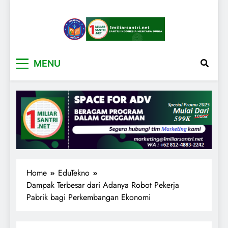
1miliarsantri.net
Santri Indonesia Menyapa Dunia
MENU
Home
EduTekno
Dampak Terbesar dari Adanya Robot Pekerja
Pabrik bagi Perkembangan Ekonomi