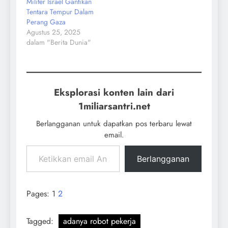
Militer Israel Gantikan
Tentara Tempur Dalam
Perang Gaza
Agustus 25, 2025
dalam "Berita Dunia"
Eksplorasi konten lain dari
1miliarsantri.net
Berlangganan untuk dapatkan pos terbaru lewat
email.
Berlangganan
Pages:
1
2
Tagged:
adanya robot pekerja