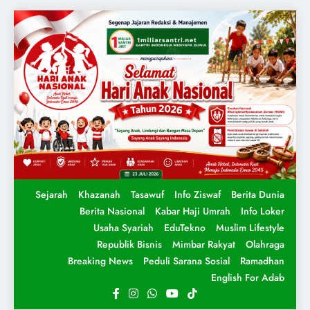
Sejarah
Khazanah
Tasawuf
Info Ziswaf
Berita Dunia
Berita Nasional
Kabar Haji Umrah
Info Loker
Usaha Syariah
EduTekno
Muslim Lifestyle
Republik Bisnis
Mimbar Rakyat
Olahraga
Breaking News
Peduli Sarana Sosial
Ramadhan
English For Adab