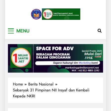
1miliarsantri.net
Santri Indonesia Menyapa Dunia
MENU
Home
Berita Nasional
Sebanyak 31 Pimpinan NII Insyaf dan Kembali
Kepada NKRI