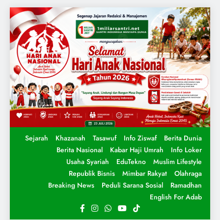
Sejarah
Khazanah
Tasawuf
Info Ziswaf
Berita Dunia
Berita Nasional
Kabar Haji Umrah
Info Loker
Usaha Syariah
EduTekno
Muslim Lifestyle
Republik Bisnis
Mimbar Rakyat
Olahraga
Breaking News
Peduli Sarana Sosial
Ramadhan
English For Adab