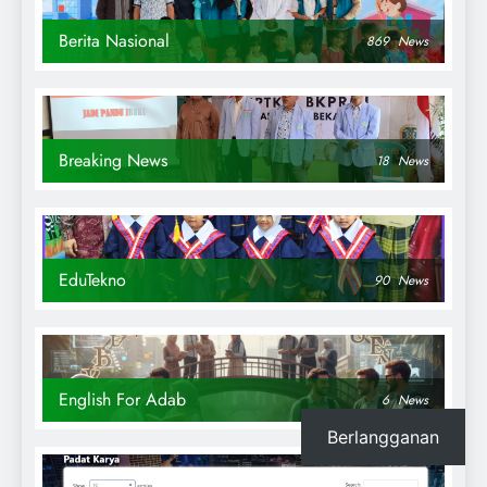
Berita Nasional
869
News
Breaking News
18
News
EduTekno
90
News
English For Adab
6
News
Berlangganan