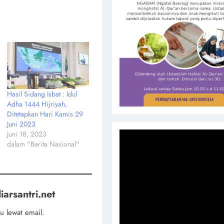
Hasil Sidang Isbat : Idul
Adha 1444 Hijriyah,
Ditetapkan Hari Kamis 29
Juni 2023
Juni 18, 2023
dalam "Berita Nasional"
iarsantri.net
u lewat email.