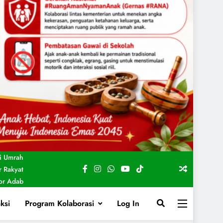
i Umrah
 Rakyat
For Adab
ksi
Program Kolaborasi
Log In