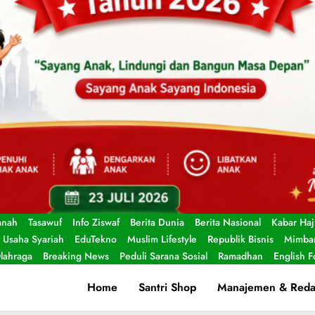
anah
Tasawuf
Info Ziswaf
Berita Dunia
Berita Nasional
Kabar Haj
Usaha Syariah
EduTekno
Muslim Lifestyle
Republik Bisnis
Mimbar
lahraga
Breaking News
Peduli Sarana Sosial
Ramadhan
English 
Home
Santri Shop
Manajemen & Reda