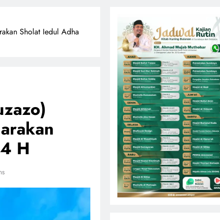
rakan Sholat Iedul Adha
uzazo)
garakan
44 H
ns