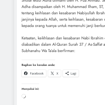
Sholat Iedul Adha diimami oleh H. Pua Ahmad. S
Adha disampaikan oleh H. Muhammad Ilham, ST
tentang keihlasan dan kesabaran Nabiyullah Ibr
janjinya kepada Allah, serta keihlasan, kesabaran 
kepada orang tuanya untuk memenuhi janji berk
Ketaatan, keikhlasan dan kesabaran Nabi Ibrahim 
diabadikan dalam Al-Quran Surah 37 / As-Saffat a
Subhanahu Wa Ta’ala berfirman:
Bagikan ke kenalan anda:
Facebook
X
Lagi
Menyukai ini: