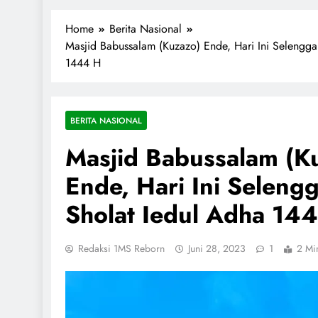
1miliarsantri.net
Santri Indonesia Menyapa Dunia
Home
Berita Nasional
Masjid Babussalam (Kuzazo) Ende, Hari Ini Selengga
1444 H
BERITA NASIONAL
Masjid Babussalam (K
Ende, Hari Ini Seleng
Sholat Iedul Adha 14
Redaksi 1MS Reborn
Juni 28, 2023
1
2 Mi