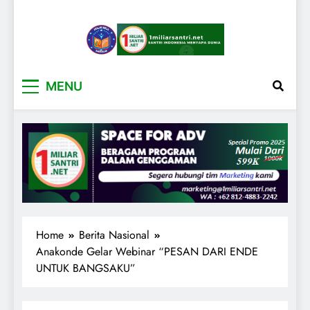
1miliarsantri.net
Santri Indonesia Menyapa Dunia
MENU
Home
Berita Nasional
Anakonde Gelar Webinar “PESAN DARI ENDE
UNTUK BANGSAKU”