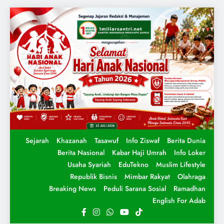
Sejarah
Khazanah
Tasawuf
Info Ziswaf
Berita Dunia
Berita Nasional
Kabar Haji Umrah
Info Loker
Usaha Syariah
EduTekno
Muslim Lifestyle
Republik Bisnis
Mimbar Rakyat
Olahraga
Breaking News
Peduli Sarana Sosial
Ramadhan
English For Adab