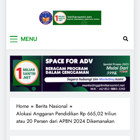
1miliarsantri.net
Santri Indonesia Menyapa Dunia
MENU
Home
Berita Nasional
Alokasi Anggaran Pendidikan Rp 665,02 triliun
atau 20 Persen dari APBN 2024 Dikemanakan