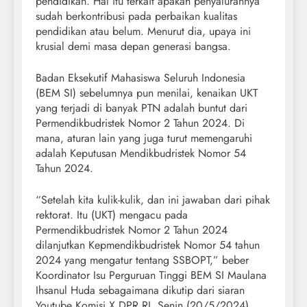
pendidikan. Hal itu terkait apakah penyalurannya
sudah berkontribusi pada perbaikan kualitas
pendidikan atau belum. Menurut dia, upaya ini
krusial demi masa depan generasi bangsa.
Badan Eksekutif Mahasiswa Seluruh Indonesia
(BEM SI) sebelumnya pun menilai, kenaikan UKT
yang terjadi di banyak PTN adalah buntut dari
Permendikbudristek Nomor 2 Tahun 2024. Di
mana, aturan lain yang juga turut memengaruhi
adalah Keputusan Mendikbudristek Nomor 54
Tahun 2024.
“Setelah kita kulik-kulik, dan ini jawaban dari pihak
rektorat. Itu (UKT) mengacu pada
Permendikbudristek Nomor 2 Tahun 2024
dilanjutkan Kepmendikbudristek Nomor 54 tahun
2024 yang mengatur tentang SSBOPT,” beber
Koordinator Isu Perguruan Tinggi BEM SI Maulana
Ihsanul Huda sebagaimana dikutip dari siaran
Youtube Komisi X DPR RI, Senin (20/5/2024).