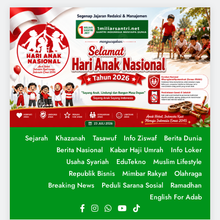
Sejarah
Khazanah
Tasawuf
Info Ziswaf
Berita Dunia
Berita Nasional
Kabar Haji Umrah
Info Loker
Usaha Syariah
EduTekno
Muslim Lifestyle
Republik Bisnis
Mimbar Rakyat
Olahraga
Breaking News
Peduli Sarana Sosial
Ramadhan
English For Adab