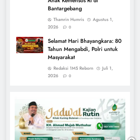
Anak Kemensos RI di
Bantargebang
Thamrin Humris
Agustus 1,
2026
0
Selamat Hari Bhayangkara: 80
Tahun Mengabdi, Polri untuk
Masyarakat
Redaksi 1MS Reborn
Juli 1,
2026
0