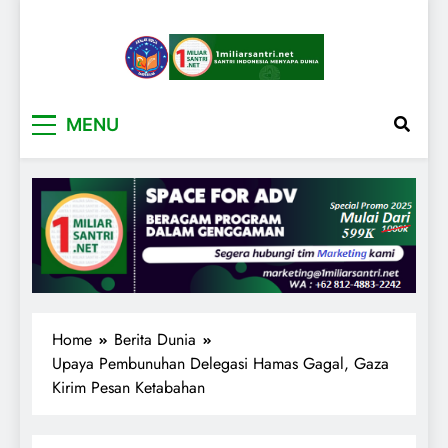
1miliarsantri.net
Santri Indonesia Menyapa Dunia
MENU
Home
Berita Dunia
Upaya Pembunuhan Delegasi Hamas Gagal, Gaza
Kirim Pesan Ketabahan