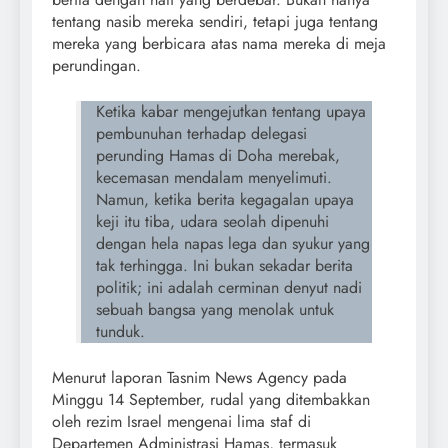
tentang nasib mereka sendiri, tetapi juga tentang
mereka yang berbicara atas nama mereka di meja
perundingan.
Ketika kabar mengejutkan tentang upaya
pembunuhan terhadap delegasi
perunding Hamas di Doha merebak,
kecemasan mendalam menyelimuti.
Namun, ketika berita kegagalan upaya
keji itu tiba, udara seolah dipenuhi
dengan hela napas lega dan syukur yang
tak terhingga. Ini bukan sekadar berita
politik; ini adalah cerminan denyut nadi
sebuah bangsa yang menolak untuk
tunduk.
Menurut laporan Tasnim News Agency pada
Minggu 14 September, rudal yang ditembakkan
oleh rezim Israel mengenai lima staf di
Departemen Administrasi Hamas, termasuk