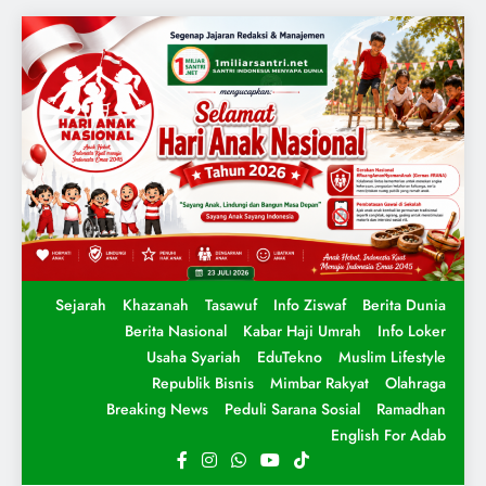
Sejarah
Khazanah
Tasawuf
Info Ziswaf
Berita Dunia
Berita Nasional
Kabar Haji Umrah
Info Loker
Usaha Syariah
EduTekno
Muslim Lifestyle
Republik Bisnis
Mimbar Rakyat
Olahraga
Breaking News
Peduli Sarana Sosial
Ramadhan
English For Adab