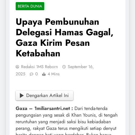
BERITA DUNIA
Upaya Pembunuhan
Delegasi Hamas Gagal,
Gaza Kirim Pesan
Ketabahan
Redaksi 1MS Reborn
September 16,
2025
0
4 Mins
Dengarkan Artikel Ini
Gaza – 1miliarsantri.net :
Dari tenda-tenda
pengungsian yang sesak di Khan Younis, di tengah
reruntuhan yang menjadi saksi bisu kebiadaban
perang, rakyat Gaza terus mengikuti setiap denyut
berita dengan hati yang berdebar. Bukan hanya