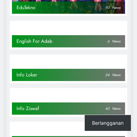
EduTekno
90
News
English For Adab
6
News
Info Loker
24
News
Info Ziswaf
43
News
Berlangganan