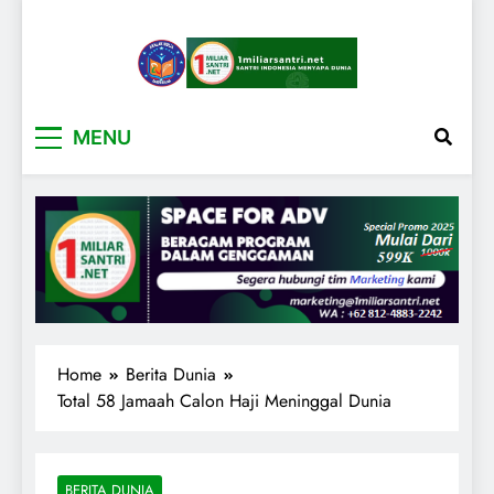
1miliarsantri.net
Santri Indonesia Menyapa Dunia
MENU
Home
Berita Dunia
Total 58 Jamaah Calon Haji Meninggal Dunia
BERITA DUNIA