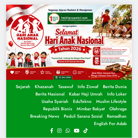
Sejarah
Khazanah
Tasawuf
Info Ziswaf
Berita Dunia
Berita Nasional
Kabar Haji Umrah
Info Loker
Usaha Syariah
EduTekno
Muslim Lifestyle
Republik Bisnis
Mimbar Rakyat
Olahraga
Breaking News
Peduli Sarana Sosial
Ramadhan
English For Adab