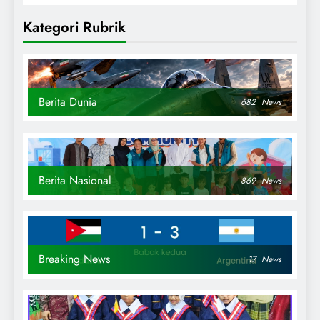
Kategori Rubrik
Berita Dunia
682
News
Berita Nasional
869
News
Breaking News
17
News