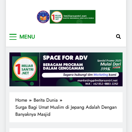
1miliarsantri.net
Santri Indonesia Menyapa Dunia
MENU
Home
Berita Dunia
Surga Bagi Umat Muslim di Jepang Adalah Dengan
Banyaknya Masjid