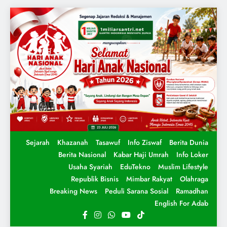
Sejarah
Khazanah
Tasawuf
Info Ziswaf
Berita Dunia
Berita Nasional
Kabar Haji Umrah
Info Loker
Usaha Syariah
EduTekno
Muslim Lifestyle
Republik Bisnis
Mimbar Rakyat
Olahraga
Breaking News
Peduli Sarana Sosial
Ramadhan
English For Adab