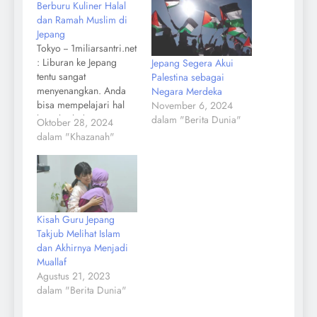
Berburu Kuliner Halal
dan Ramah Muslim di
Jepang
Tokyo -- 1miliarsantri.net
: Liburan ke Jepang
Jepang Segera Akui
tentu sangat
Palestina sebagai
menyenangkan. Anda
Negara Merdeka
bisa mempelajari hal
November 6, 2024
baru baik dari
dalam "Berita Dunia"
Oktober 28, 2024
kebudayaan serta
dalam "Khazanah"
atraksi yabg
ditawarkan. Namun
sebagai Muslim ada
sedikit kekhawatiran
dalam menikmati
kuliner sana. Kini Anda
Kisah Guru Jepang
tak perlu khawatir lagi
Takjub Melihat Islam
karena di sana juga
dan Akhirnya Menjadi
terdapat beberapa
Muallaf
rrestoran halal yang
Agustus 21, 2023
ramah kepada
dalam "Berita Dunia"
Muslim…