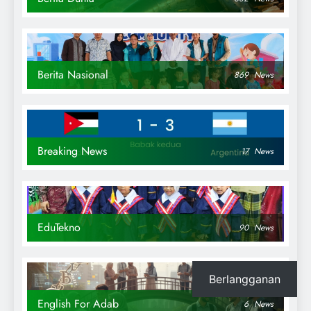
Berita Nasional
869
News
Breaking News
17
News
EduTekno
90
News
Berlangganan
English For Adab
6
News