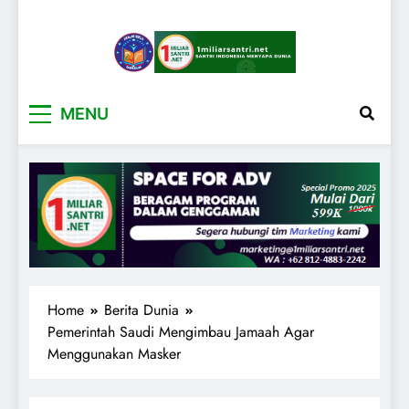
1miliarsantri.net
Santri Indonesia Menyapa Dunia
MENU
Home
Berita Dunia
Pemerintah Saudi Mengimbau Jamaah Agar
Menggunakan Masker