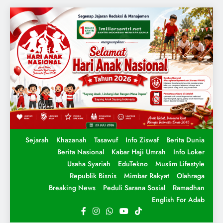
Sejarah
Khazanah
Tasawuf
Info Ziswaf
Berita Dunia
Berita Nasional
Kabar Haji Umrah
Info Loker
Usaha Syariah
EduTekno
Muslim Lifestyle
Republik Bisnis
Mimbar Rakyat
Olahraga
Breaking News
Peduli Sarana Sosial
Ramadhan
English For Adab