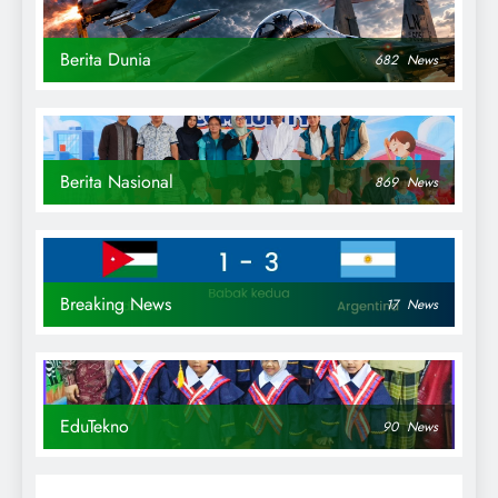
Berita Dunia
682
News
Berita Nasional
869
News
Breaking News
17
News
EduTekno
90
News