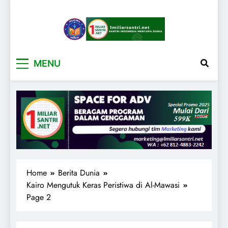
1miliarsantri.net
Santri Indonesia Menyapa Dunia
MENU
Home
Berita Dunia
Kairo Mengutuk Keras Peristiwa di Al-Mawasi
Page 2