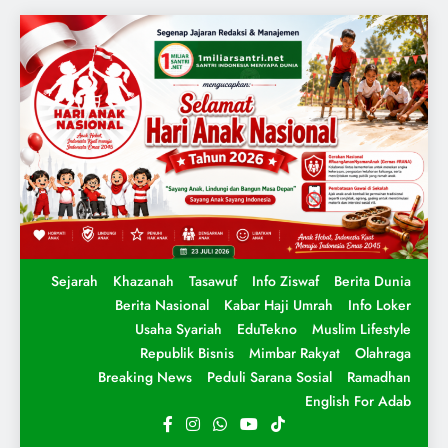
Sejarah
Khazanah
Tasawuf
Info Ziswaf
Berita Dunia
Berita Nasional
Kabar Haji Umrah
Info Loker
Usaha Syariah
EduTekno
Muslim Lifestyle
Republik Bisnis
Mimbar Rakyat
Olahraga
Breaking News
Peduli Sarana Sosial
Ramadhan
English For Adab