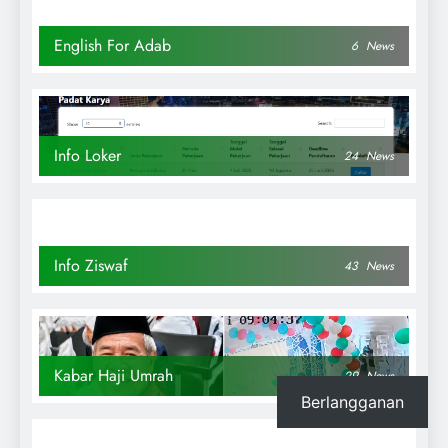
English For Adab
6
News
Info Loker
24
News
Info Ziswaf
43
News
Kabar Haji Umrah
29
News
Berlangganan