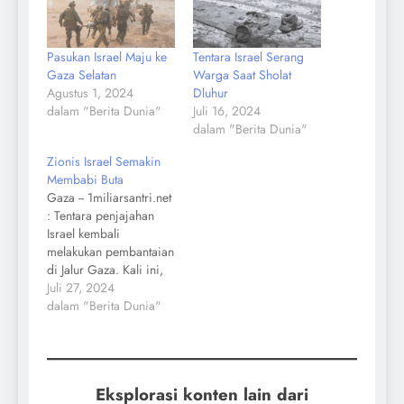
Pasukan Israel Maju ke
Tentara Israel Serang
Gaza Selatan
Warga Saat Sholat
Agustus 1, 2024
Dluhur
dalam "Berita Dunia"
Juli 16, 2024
dalam "Berita Dunia"
Zionis Israel Semakin
Membabi Buta
Gaza -- 1miliarsantri.net
: Tentara penjajahan
Israel kembali
melakukan pembantaian
di Jalur Gaza. Kali ini,
sekitar 50 orang syahid
Juli 27, 2024
dalam pemboman
dalam "Berita Dunia"
artileri Israel di wilayah
timur Khan Younis,
selatan Jalur Gaza,
mayoritas di antaranya
Eksplorasi konten lain dari
anak-anak dan