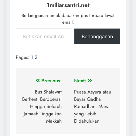
perempuan. Petugas
1miliarsantri.net
kesehatan menyatakan
Berlangganan untuk dapatkan pos terbaru lewat
kondisi di rumah sakit
setempat seperti 'banjir
email.
darah'. Kantor berita…
Berlangganan
Pages:
1
2
Previous:
Next:
Bus Shalawat
Puasa Asyura atau
Berhenti Beroperasi
Bayar Qadha
Hingga Seluruh
Ramadhan, Mana
Jamaah Tinggalkan
yang Lebih
Makkah
Didahulukan