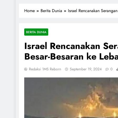
1miliarsantri.net
Santri Indonesia Menyapa Dunia
Home
Berita Dunia
Israel Rencanakan Serangan
BERITA DUNIA
Israel Rencanakan Se
Besar-Besaran ke Leb
Redaksi 1MS Reborn
September 19, 2024
0