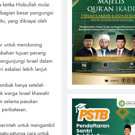
 ketika Hizbullah mulai
ebagian besar pengungsi
itu, yang dibiayai oleh
ar untuk mendorong
rubahan tujuan perang
mengunjungi Israel dalam
eskalasi lebih lanjut.
embak hanya setelah
k warga Israel khawatir
an selama pasukan
 perbatasan.
merintah untuk mengambil
satu-satunya cara untuk