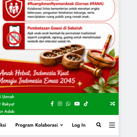
i Umrah
 Rakyat
For Adab
ksi
Program Kolaborasi
Log In