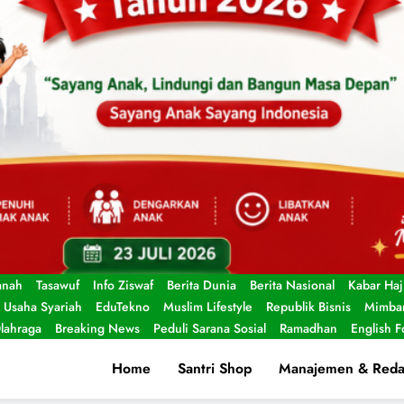
anah
Tasawuf
Info Ziswaf
Berita Dunia
Berita Nasional
Kabar Haj
Usaha Syariah
EduTekno
Muslim Lifestyle
Republik Bisnis
Mimbar
lahraga
Breaking News
Peduli Sarana Sosial
Ramadhan
English 
Home
Santri Shop
Manajemen & Reda