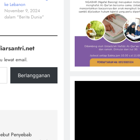
ke Lebanon
November 9, 2024
dalam "Berita Dunia"
iarsantri.net
u lewat email.
Berlangganan
Sebut Penyebab