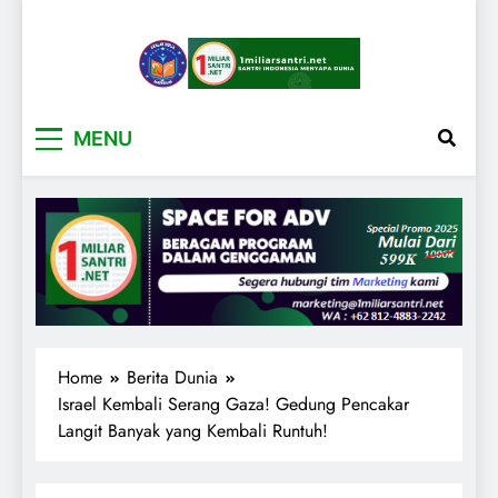
1miliarsantri.net
Santri Indonesia Menyapa Dunia
MENU
Home
Berita Dunia
Israel Kembali Serang Gaza! Gedung Pencakar
Langit Banyak yang Kembali Runtuh!