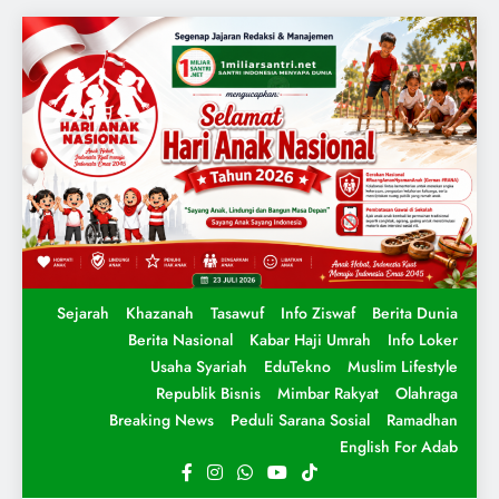
Sejarah
Khazanah
Tasawuf
Info Ziswaf
Berita Dunia
Berita Nasional
Kabar Haji Umrah
Info Loker
Usaha Syariah
EduTekno
Muslim Lifestyle
Republik Bisnis
Mimbar Rakyat
Olahraga
Breaking News
Peduli Sarana Sosial
Ramadhan
English For Adab