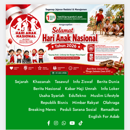
Sejarah
Khazanah
Tasawuf
Info Ziswaf
Berita Dunia
Berita Nasional
Kabar Haji Umrah
Info Loker
Usaha Syariah
EduTekno
Muslim Lifestyle
Republik Bisnis
Mimbar Rakyat
Olahraga
Breaking News
Peduli Sarana Sosial
Ramadhan
English For Adab