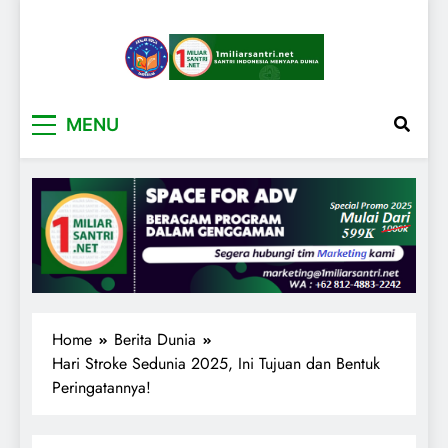
1miliarsantri.net
Santri Indonesia Menyapa Dunia
MENU
Home
Berita Dunia
Hari Stroke Sedunia 2025, Ini Tujuan dan Bentuk
Peringatannya!