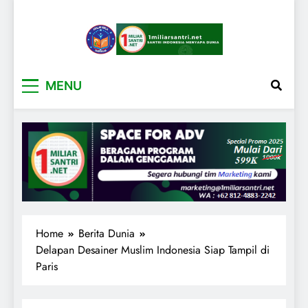
1miliarsantri.net
Santri Indonesia Menyapa Dunia
MENU
Home
Berita Dunia
Delapan Desainer Muslim Indonesia Siap Tampil di
Paris