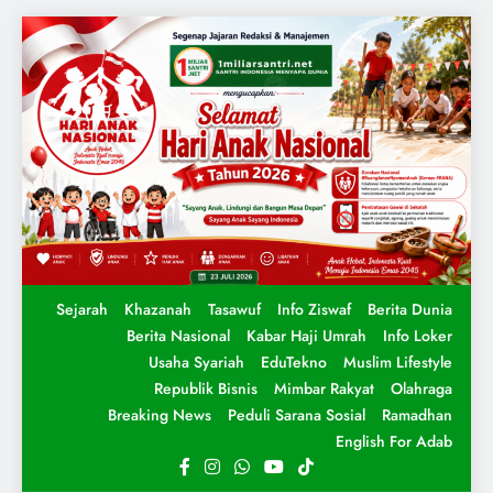
Sejarah
Khazanah
Tasawuf
Info Ziswaf
Berita Dunia
Berita Nasional
Kabar Haji Umrah
Info Loker
Usaha Syariah
EduTekno
Muslim Lifestyle
Republik Bisnis
Mimbar Rakyat
Olahraga
Breaking News
Peduli Sarana Sosial
Ramadhan
English For Adab