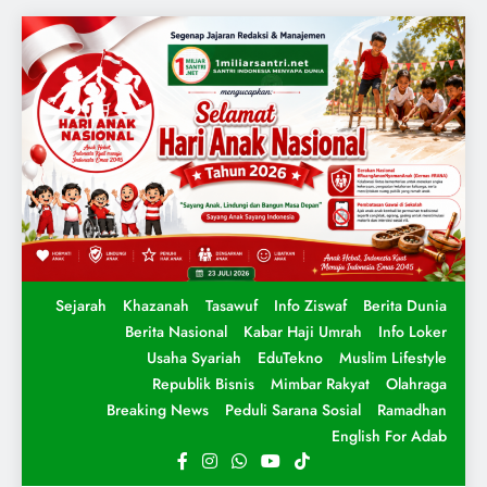
Sejarah
Khazanah
Tasawuf
Info Ziswaf
Berita Dunia
Berita Nasional
Kabar Haji Umrah
Info Loker
Usaha Syariah
EduTekno
Muslim Lifestyle
Republik Bisnis
Mimbar Rakyat
Olahraga
Breaking News
Peduli Sarana Sosial
Ramadhan
English For Adab