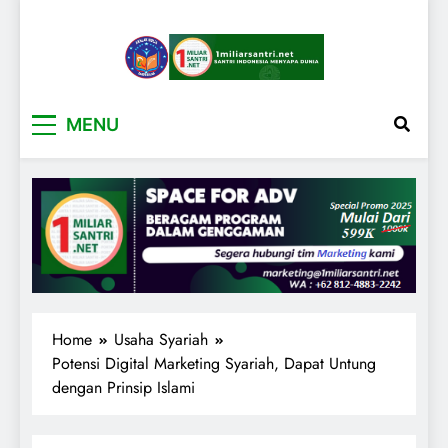
1miliarsantri.net
Santri Indonesia Menyapa Dunia
MENU
Home
Usaha Syariah
Potensi Digital Marketing Syariah, Dapat Untung
dengan Prinsip Islami