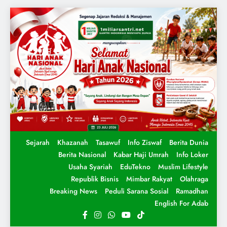
Sejarah
Khazanah
Tasawuf
Info Ziswaf
Berita Dunia
Berita Nasional
Kabar Haji Umrah
Info Loker
Usaha Syariah
EduTekno
Muslim Lifestyle
Republik Bisnis
Mimbar Rakyat
Olahraga
Breaking News
Peduli Sarana Sosial
Ramadhan
English For Adab