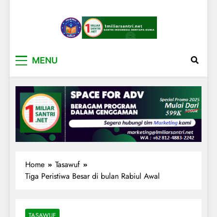
1miliarsantri.net
Santri Indonesia Menyapa Dunia
MENU
Home
Tasawuf
Tiga Peristiwa Besar di bulan Rabiul Awal
TASAWUF