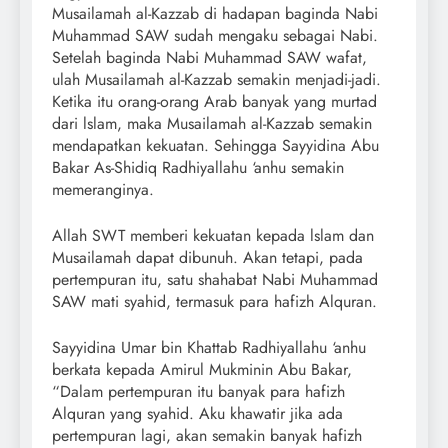
Musailamah al-Kazzab di hadapan baginda Nabi
Muhammad SAW sudah mengaku sebagai Nabi.
Setelah baginda Nabi Muhammad SAW wafat,
ulah Musailamah al-Kazzab semakin menjadi-jadi.
Ketika itu orang-orang Arab banyak yang murtad
dari lslam, maka Musailamah al-Kazzab semakin
mendapatkan kekuatan. Sehingga Sayyidina Abu
Bakar As-Shidiq Radhiyallahu ‘anhu semakin
memeranginya.
Allah SWT memberi kekuatan kepada lslam dan
Musailamah dapat dibunuh. Akan tetapi, pada
pertempuran itu, satu shahabat Nabi Muhammad
SAW mati syahid, termasuk para hafizh Alquran.
Sayyidina Umar bin Khattab Radhiyallahu ‘anhu
berkata kepada Amirul Mukminin Abu Bakar,
“Dalam pertempuran itu banyak para hafizh
Alquran yang syahid. Aku khawatir jika ada
pertempuran lagi, akan semakin banyak hafizh