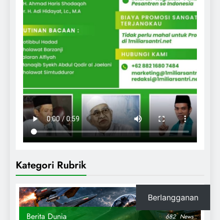
Kategori Rubrik
Berlangganan
Berita Dunia
682
News