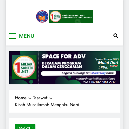
1miliarsantri.net
Santri Indonesia Menyapa Dunia
MENU
Home
Tasawuf
Kisah Musailamah Mengaku Nabi
TASAWUF