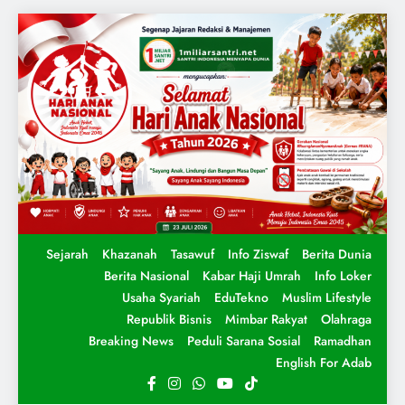
Sejarah
Khazanah
Tasawuf
Info Ziswaf
Berita Dunia
Berita Nasional
Kabar Haji Umrah
Info Loker
Usaha Syariah
EduTekno
Muslim Lifestyle
Republik Bisnis
Mimbar Rakyat
Olahraga
Breaking News
Peduli Sarana Sosial
Ramadhan
English For Adab