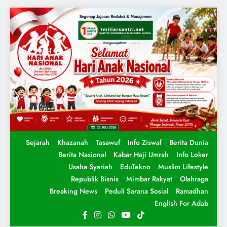
Sejarah
Khazanah
Tasawuf
Info Ziswaf
Berita Dunia
Berita Nasional
Kabar Haji Umrah
Info Loker
Usaha Syariah
EduTekno
Muslim Lifestyle
Republik Bisnis
Mimbar Rakyat
Olahraga
Breaking News
Peduli Sarana Sosial
Ramadhan
English For Adab