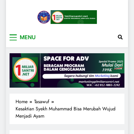
1miliarsantri.net
Santri Indonesia Menyapa Dunia
MENU
Home
Tasawuf
Kesaktian Syekh Muhammad Bisa Merubah Wujud
Menjadi Ayam