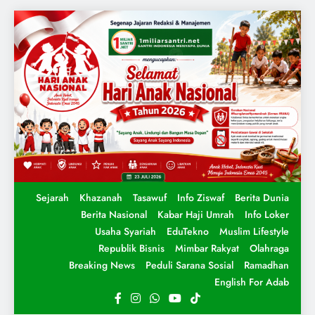
Sejarah
Khazanah
Tasawuf
Info Ziswaf
Berita Dunia
Berita Nasional
Kabar Haji Umrah
Info Loker
Usaha Syariah
EduTekno
Muslim Lifestyle
Republik Bisnis
Mimbar Rakyat
Olahraga
Breaking News
Peduli Sarana Sosial
Ramadhan
English For Adab