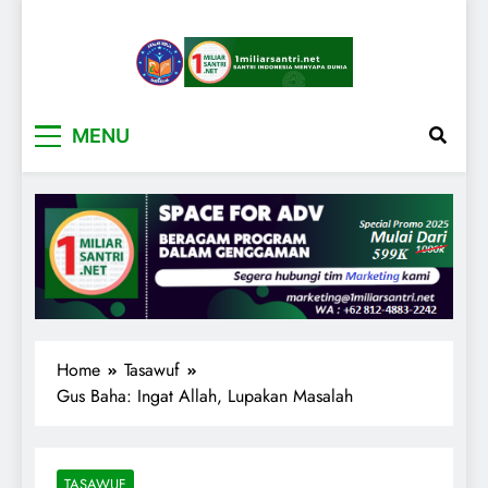
1miliarsantri.net
Santri Indonesia Menyapa Dunia
MENU
Home
Tasawuf
Gus Baha: Ingat Allah, Lupakan Masalah
TASAWUF