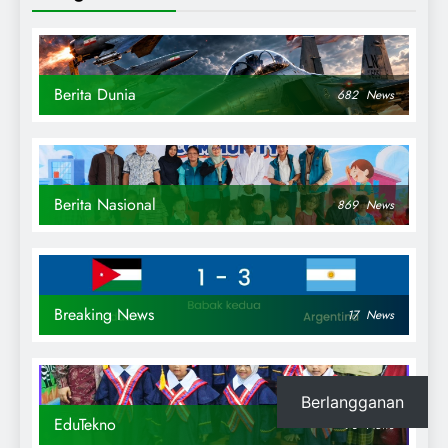
Berita Dunia
682
News
Berita Nasional
869
News
Breaking News
17
News
Berlangganan
EduTekno
90
News