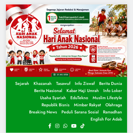
Sejarah
Khazanah
Tasawuf
Info Ziswaf
Berita Dunia
Berita Nasional
Kabar Haji Umrah
Info Loker
Usaha Syariah
EduTekno
Muslim Lifestyle
Republik Bisnis
Mimbar Rakyat
Olahraga
Breaking News
Peduli Sarana Sosial
Ramadhan
English For Adab