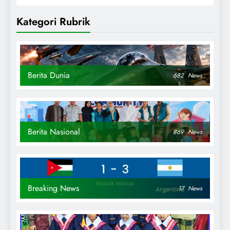
Kategori Rubrik
Berita Dunia
682
News
Berita Nasional
869
News
Breaking News
17
News