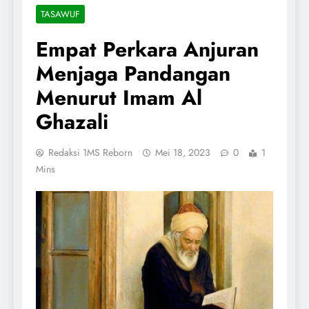
TASAWUF
Empat Perkara Anjuran
Menjaga Pandangan
Menurut Imam Al
Ghazali
Redaksi 1MS Reborn
Mei 18, 2023
0
1
Mins