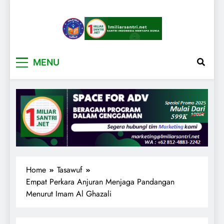
1miliarsantri.net
Santri Indonesia Menyapa Dunia
MENU
Home
Tasawuf
Empat Perkara Anjuran Menjaga Pandangan
Menurut Imam Al Ghazali