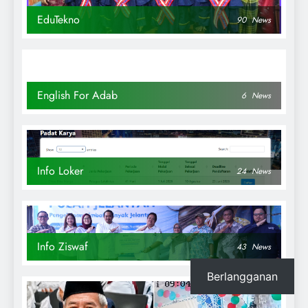
EduTekno
90
News
English For Adab
6
News
Info Loker
24
News
Info Ziswaf
43
News
Berlangganan