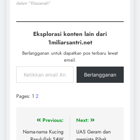
dalam "Khazanah"
Eksplorasi konten lain dari
1miliarsantri.net
Berlangganan untuk dapatkan pos terbaru lewat
email.
Berlangganan
Pages:
1
2
Previous:
Next:
Nama-nama Kucing
UAS Geram dan
Rasulullah SAW
meminta Pihak