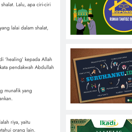
halat. Lalu, apa ciri-ciri
ang lalai dalam shalat,
di ‘healing’ kepada Allah
 kata pendakwah Abdullah
ng munafik yang
ankan.
lah riya, yaitu
tahui orang lain.