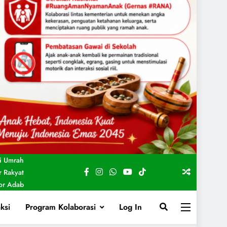
i Umrah
 Rakyat
For Adab
ksi
Program Kolaborasi
Log In