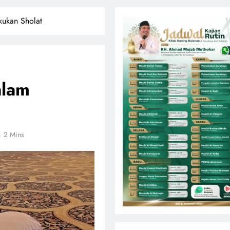
kukan Sholat
alam
2 Mins