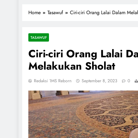
1miliarsantri.net
Santri Indonesia Menyapa Dunia
Home
Tasawuf
Ciri-ciri Orang Lalai Dalam Mela
TASAWUF
Ciri-ciri Orang Lalai D
Melakukan Sholat
Redaksi 1MS Reborn
September 8, 2023
0