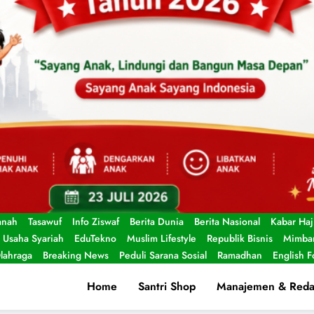
anah
Tasawuf
Info Ziswaf
Berita Dunia
Berita Nasional
Kabar Haj
Usaha Syariah
EduTekno
Muslim Lifestyle
Republik Bisnis
Mimbar
lahraga
Breaking News
Peduli Sarana Sosial
Ramadhan
English 
Home
Santri Shop
Manajemen & Reda