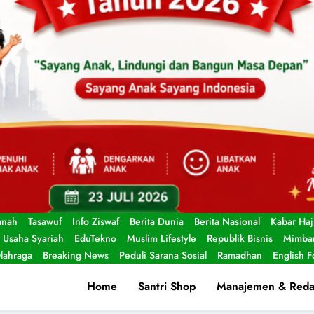
anah
Tasawuf
Info Ziswaf
Berita Dunia
Berita Nasional
Kabar Haj
Usaha Syariah
EduTekno
Muslim Lifestyle
Republik Bisnis
Mimbar
lahraga
Breaking News
Peduli Sarana Sosial
Ramadhan
English 
Home
Santri Shop
Manajemen & Reda