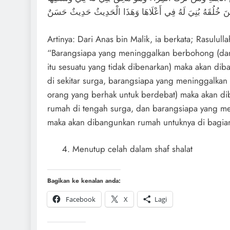
َ خُلُقَهُ بُنِيَ لَهُ فِي أَعْلَاهَا وَهَذَا الْحَدِيثُ حَدِيثٌ حَسَنٌ
Artinya: Dari Anas bin Malik, ia berkata; Rasulull
“Barangsiapa yang meninggalkan berbohong (da
itu sesuatu yang tidak dibenarkan) maka akan di
di sekitar surga, barangsiapa yang meninggalkan
orang yang berhak untuk berdebat) maka akan d
rumah di tengah surga, dan barangsiapa yang m
maka akan dibangunkan rumah untuknya di bagian
Menutup celah dalam shaf shalat
Bagikan ke kenalan anda:
Facebook
X
Lagi