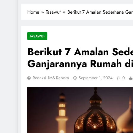
1miliarsantri.net
Santri Indonesia Menyapa Dunia
Home
Tasawuf
Berikut 7 Amalan Sederhana Ga
TASAWUF
Berikut 7 Amalan Sed
Ganjarannya Rumah di
Redaksi 1MS Reborn
September 1, 2024
0