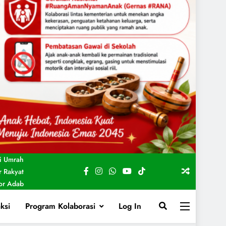
i Umrah
 Rakyat
For Adab
ksi
Program Kolaborasi
Log In