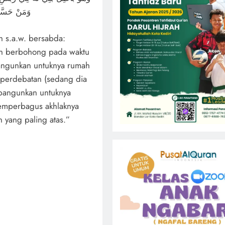
وَمَنْ حَسَّن
ah s.a.w. bersabda:
n berbohong pada waktu
bangunkan untuknya rumah
 perdebatan (sedang dia
ibangunkan untuknya
emperbagus akhlaknya
 yang paling atas.”