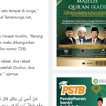
 satu tempat di surga,”
al Tamansurga.net,
 riwayat muslim, “Barang
lam maka dibangunkan
lim nomor 728).
rakaat, dua rakaat
 setelah Dzuhur, dua
a,” ujarnya.
عَنْ أَنَسِ بْنِ مَالِكٍ قَالَ قَا
وَهُوَ بَاطِلٌ بُنِيَ لَهُ فِي رَبَضِ ا