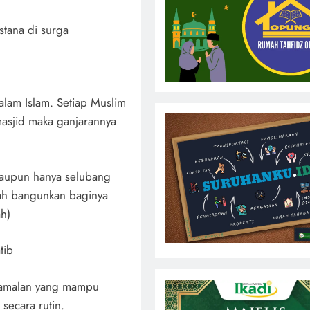
stana di surga
lam Islam. Setiap Muslim
sjid maka ganjarannya
laupun hanya selubang
llah bangunkan baginya
ah)
tib
 amalan yang mampu
secara rutin.