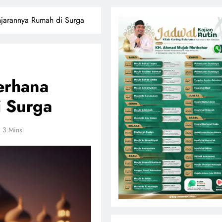
njarannya Rumah di Surga
erhana
 Surga
3 Mins