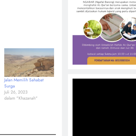
Jalan Memilih Sahabat
Surga
Juli 26, 2023
dalam "Khazanah"