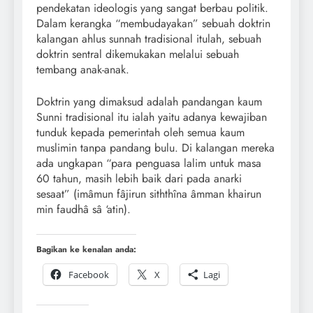
pendekatan ideologis yang sangat berbau politik.
Dalam kerangka “membudayakan” sebuah doktrin
kalangan ahlus sunnah tradisional itulah, sebuah
doktrin sentral dikemukakan melalui sebuah
tembang anak-anak.
Doktrin yang dimaksud adalah pandangan kaum
Sunni tradisional itu ialah yaitu adanya kewajiban
tunduk kepada pemerintah oleh semua kaum
muslimin tanpa pandang bulu. Di kalangan mereka
ada ungkapan “para penguasa lalim untuk masa
60 tahun, masih lebih baik dari pada anarki
sesaat” (imâmun fâjirun siththîna âmman khairun
min faudhâ sâ ‘atin).
Bagikan ke kenalan anda:
Facebook
X
Lagi