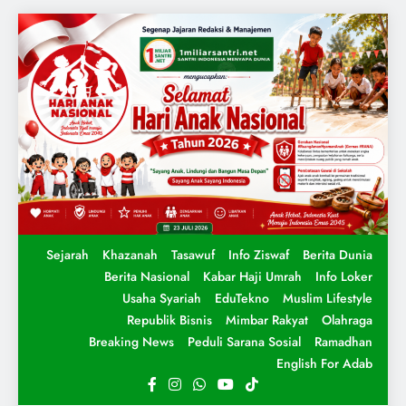
Sejarah
Khazanah
Tasawuf
Info Ziswaf
Berita Dunia
Berita Nasional
Kabar Haji Umrah
Info Loker
Usaha Syariah
EduTekno
Muslim Lifestyle
Republik Bisnis
Mimbar Rakyat
Olahraga
Breaking News
Peduli Sarana Sosial
Ramadhan
English For Adab