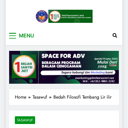
1miliarsantri.net
Santri Indonesia Menyapa Dunia
MENU
Home
Tasawuf
Bedah Filosofi Tembang Lir ilir
TASAWUF