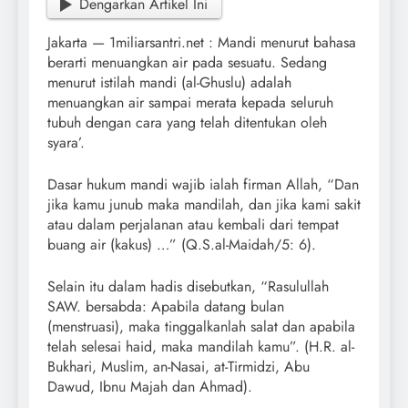
Dengarkan Artikel Ini
Jakarta — 1miliarsantri.net : Mandi menurut bahasa
berarti menuangkan air pada sesuatu. Sedang
menurut istilah mandi (al-Ghuslu) adalah
menuangkan air sampai merata kepada seluruh
tubuh dengan cara yang telah ditentukan oleh
syara’.
Dasar hukum mandi wajib ialah firman Allah, “Dan
jika kamu junub maka mandilah, dan jika kami sakit
atau dalam perjalanan atau kembali dari tempat
buang air (kakus) …” (Q.S.al-Maidah/5: 6).
Selain itu dalam hadis disebutkan, “Rasulullah
SAW. bersabda: Apabila datang bulan
(menstruasi), maka tinggalkanlah salat dan apabila
telah selesai haid, maka mandilah kamu”. (H.R. al-
Bukhari, Muslim, an-Nasai, at-Tirmidzi, Abu
Dawud, Ibnu Majah dan Ahmad).