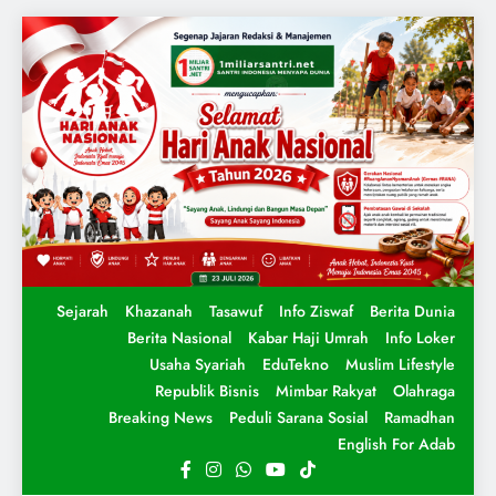
Sejarah
Khazanah
Tasawuf
Info Ziswaf
Berita Dunia
Berita Nasional
Kabar Haji Umrah
Info Loker
Usaha Syariah
EduTekno
Muslim Lifestyle
Republik Bisnis
Mimbar Rakyat
Olahraga
Breaking News
Peduli Sarana Sosial
Ramadhan
English For Adab