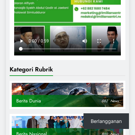
Kategori Rubrik
Berita Dunia
682
News
Berlangganan
Berita Nasional
869
News