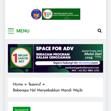
1miliarsantri.net
Santri Indonesia Menyapa Dunia
MENU
Home
Tasawuf
Beberapa Hal Menyebabkan Mandi Wajib
TASAWUF