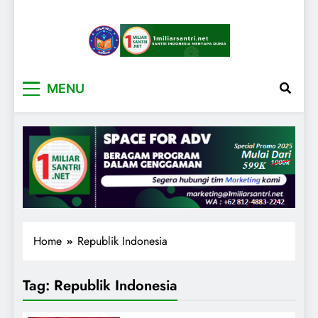
1miliarsantri.net
Santri Indonesia Menyapa Dunia
MENU
Home
Republik Indonesia
Tag:
Republik Indonesia