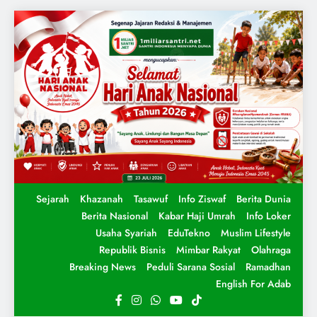
Sejarah
Khazanah
Tasawuf
Info Ziswaf
Berita Dunia
Berita Nasional
Kabar Haji Umrah
Info Loker
Usaha Syariah
EduTekno
Muslim Lifestyle
Republik Bisnis
Mimbar Rakyat
Olahraga
Breaking News
Peduli Sarana Sosial
Ramadhan
English For Adab