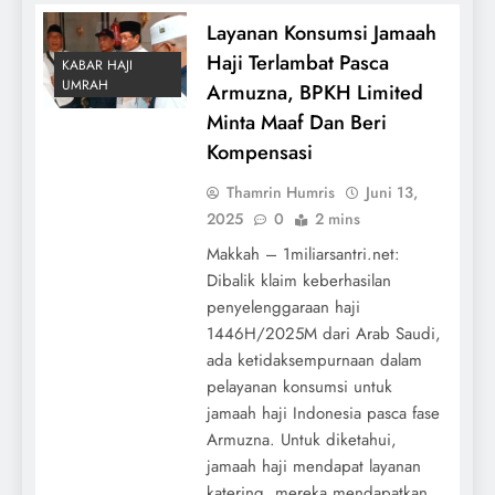
Layanan Konsumsi Jamaah
Haji Terlambat Pasca
KABAR HAJI
UMRAH
Armuzna, BPKH Limited
Minta Maaf Dan Beri
Kompensasi
Thamrin Humris
Juni 13,
2025
0
2 mins
Makkah – 1miliarsantri.net:
Dibalik klaim keberhasilan
penyelenggaraan haji
1446H/2025M dari Arab Saudi,
ada ketidaksempurnaan dalam
pelayanan konsumsi untuk
jamaah haji Indonesia pasca fase
Armuzna. Untuk diketahui,
jamaah haji mendapat layanan
katering, mereka mendapatkan