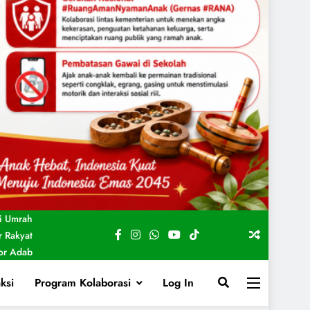
i Umrah
 Rakyat
For Adab
ksi
Program Kolaborasi
Log In