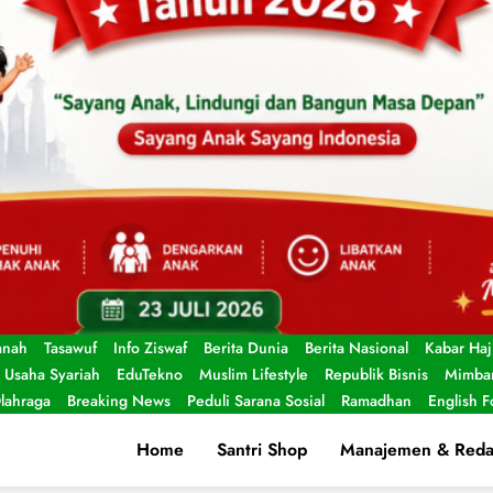
anah
Tasawuf
Info Ziswaf
Berita Dunia
Berita Nasional
Kabar Haj
Usaha Syariah
EduTekno
Muslim Lifestyle
Republik Bisnis
Mimbar
lahraga
Breaking News
Peduli Sarana Sosial
Ramadhan
English 
Home
Santri Shop
Manajemen & Reda