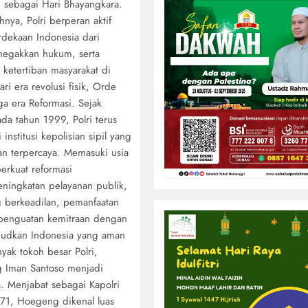
n sebagai Hari Bhayangkara.
hnya, Polri berperan aktif
ekaan Indonesia dari
egakkan hukum, serta
ketertiban masyarakat di
ri era revolusi fisik, Orde
a era Reformasi. Sejak
da tahun 1999, Polri terus
institusi kepolisian sipil yang
an terpercaya. Memasuki usia
erkuat reformasi
ningkatan pelayanan publik,
berkeadilan, pemanfaatan
a penguatan kemitraan dengan
judkan Indonesia yang aman
yak tokoh besar Polri,
g Iman Santoso menjadi
. Menjabat sebagai Kapolri
1, Hoegeng dikenal luas