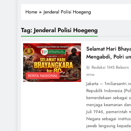
1miliarsantri.net
Santri Indonesia Menyapa Dunia
Home
Jenderal Polisi Hoegeng
Tag:
Jenderal Polisi Hoegeng
Selamat Hari Bhay
Mengabdi, Polri u
Redaksi 1MS Reborn
mins
BERITA NASIONAL
Jakarta – 1miliarsantri.
Republik Indonesia (Pol
kemerdekaan sebagai sa
menjaga keamanan dan 
Juli 1946, pemerintah 
Negara sebagai institu
jawab langsung kepada