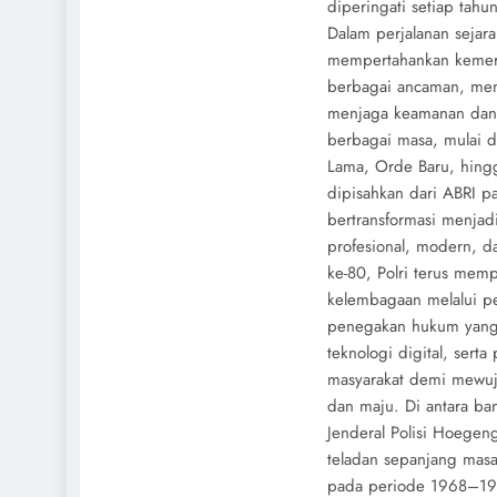
diperingati setiap tahu
Dalam perjalanan sejara
mempertahankan kemerd
berbagai ancaman, men
menjaga keamanan dan 
berbagai masa, mulai da
Lama, Orde Baru, hingg
dipisahkan dari ABRI pa
bertransformasi menjadi 
profesional, modern, d
ke-80, Polri terus memp
kelembagaan melalui pe
penegakan hukum yang 
teknologi digital, sert
masyarakat demi mewu
dan maju. Di antara ban
Jenderal Polisi Hoegen
teladan sepanjang masa
pada periode 1968–197