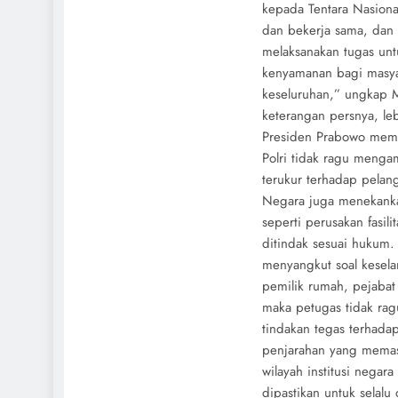
kepada Tentara Nasional
dan bekerja sama, dan
melaksanakan tugas un
kenyamanan bagi masya
keseluruhan,” ungkap M
keterangan persnya, leb
Presiden Prabowo membe
Polri tidak ragu menga
terukur terhadap pela
Negara juga menekanka
seperti perusakan fasi
ditindak sesuai hukum. 
menyangkut soal kesel
pemilik rumah, pejaba
maka petugas tidak ra
tindakan tegas terhada
penjarahan yang memas
wilayah institusi nega
dipastikan untuk selal