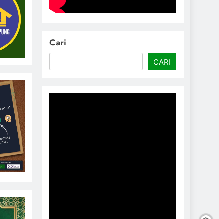
Cari
CARI