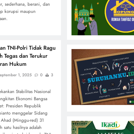
ur, sederhana, berani, dan
ap korupsi maupun
aan.
kan TNI-Polri Tidak Ragu
 Tegas dan Terukur
aran Hukum
eptember 1, 2025
0
3
ankan Stabilitas Nasional
angkitan Ekonomi Bangsa
net: Presiden Republik
bianto menggelar Sidang
a Ahad (Minggu-red) 31
 satu hasilnya adalah