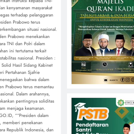
ikan instruksi kepada TNI-
 dan kenyamanan masyarakat
tegas terhadap pelanggaran
esiden Prabowo terus
kembangan situasi nasional.
iden Prabowo menekankan
tara TNI dan Polri dalam
an ini tertutama terkait
tabilitas nasional. Presiden :
 Solid Hasil Sidang Kabinet
ri Pertahanan Sjafrie
menegaskan bahwa dalam
den Prabowo terus memantau
asional. Dalam arahannya,
kankan pentingnya soliditas
alam menjaga keamanan.
GO.ID, ““Presiden dalam
nal, memberi penekanan
ra Republik Indonesia, dan