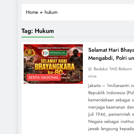
1miliarsantri.net
Santri Indonesia Menyapa Dunia
Home
hukum
Tag:
Hukum
Selamat Hari Bhay
Mengabdi, Polri u
Redaksi 1MS Reborn
mins
BERITA NASIONAL
Jakarta – 1miliarsantri.
Republik Indonesia (Pol
kemerdekaan sebagai sa
menjaga keamanan dan 
Juli 1946, pemerintah 
Negara sebagai institu
jawab langsung kepada