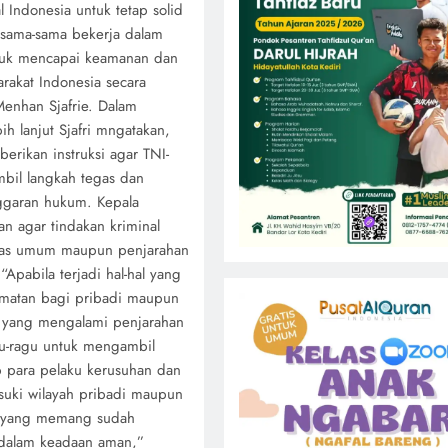
 Indonesia untuk tetap solid
 sama-sama bekerja dalam
tuk mencapai keamanan dan
rakat Indonesia secara
enhan Sjafrie. Dalam
ih lanjut Sjafri mngatakan,
rikan instruksi agar TNI-
mbil langkah tegas dan
nggaran hukum. Kepala
n agar tindakan kriminal
litas umum maupun penjarahan
“Apabila terjadi hal-hal yang
amatan bagi pribadi maupun
t yang mengalami penjarahan
gu-ragu untuk mengambil
p para pelaku kerusuhan dan
uki wilayah pribadi maupun
ra yang memang sudah
u dalam keadaan aman,”