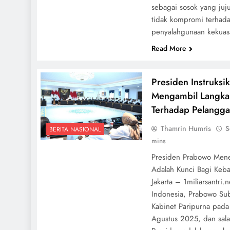
sebagai sosok yang juj
tidak kompromi terhad
penyalahgunaan kekuas
Read More
Presiden Instruksi
Mengambil Langkah
Terhadap Pelangg
Thamrin Humris
S
BERITA NASIONAL
mins
Presiden Prabowo Menek
Adalah Kunci Bagi Keb
Jakarta – 1miliarsantri.
Indonesia, Prabowo Su
Kabinet Paripurna pad
Agustus 2025, dan salah