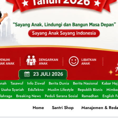
anah
Tasawuf
Info Ziswaf
Berita Dunia
Berita Nasional
Kabar Haj
Usaha Syariah
EduTekno
Muslim Lifestyle
Republik Bisnis
Mimbar
lahraga
Breaking News
Peduli Sarana Sosial
Ramadhan
English 
Home
Santri Shop
Manajemen & Reda