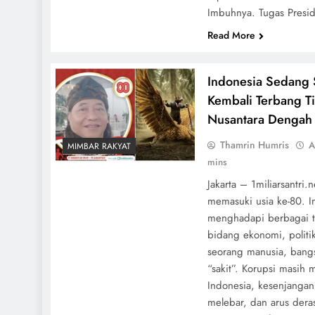
Imbuhnya. Tugas Presid
Read More
Indonesia Sedang 
Kembali Terbang T
Nusantara Dengah
Thamrin Humris
A
MIMBAR RAKYAT
mins
Jakarta – 1miliarsantri.
memasuki usia ke-80. In
menghadapi berbagai ta
bidang ekonomi, politi
seorang manusia, bangs
“sakit”. Korupsi masih
Indonesia, kesenjangan 
melebar, dan arus deras