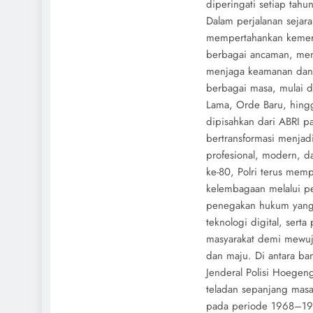
diperingati setiap tahu
Dalam perjalanan sejara
mempertahankan kemerd
berbagai ancaman, men
menjaga keamanan dan 
berbagai masa, mulai da
Lama, Orde Baru, hingg
dipisahkan dari ABRI pa
bertransformasi menjadi 
profesional, modern, d
ke-80, Polri terus memp
kelembagaan melalui pe
penegakan hukum yang 
teknologi digital, sert
masyarakat demi mewu
dan maju. Di antara ban
Jenderal Polisi Hoegen
teladan sepanjang masa
pada periode 1968–197