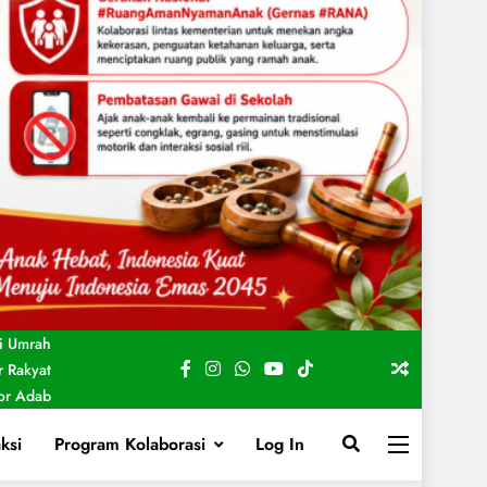
i Umrah
 Rakyat
For Adab
ksi
Program Kolaborasi
Log In