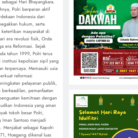
n sebagai Hari Bhayangkara.
hnya, Polri berperan aktif
ekaan Indonesia dari
egakkan hukum, serta
ketertiban masyarakat di
ri era revolusi fisik, Orde
a era Reformasi. Sejak
da tahun 1999, Polri terus
institusi kepolisian sipil yang
an terpercaya. Memasuki usia
erkuat reformasi
ningkatan pelayanan publik,
berkeadilan, pemanfaatan
a penguatan kemitraan dengan
judkan Indonesia yang aman
yak tokoh besar Polri,
g Iman Santoso menjadi
. Menjabat sebagai Kapolri
1, Hoegeng dikenal luas