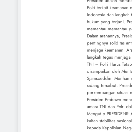
Presiden adalah member
Polri terkait keamanan
Indonesia dan langkah 
hukum yang terjadi. Pr
memantau memantau per
Dalam arahannya, Pres
pentingnya soliditas an
menjaga keamanan. Arah
langkah tegas menjaga s
TNI – Polri Harus Tetap
disampaikan oleh Mente
Sjamsoeddin. Menhan 
sidang tersebut, Presi
perkembangan situasi n
Presiden Prabowo mene
antara TNI dan Polri d
Mengutip PRESIDENRI.
kaitan stabilitas nasio
kepada Kepolisian Nega