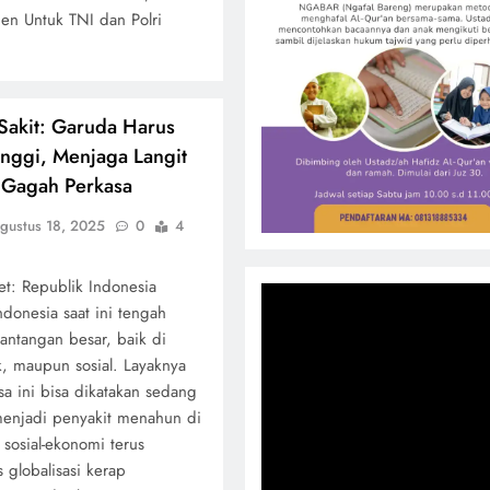
en Untuk TNI dan Polri
Sakit: Garuda Harus
inggi, Menjaga Langit
 Gagah Perkasa
gustus 18, 2025
0
4
net: Republik Indonesia
donesia saat ini tengah
ntangan besar, baik di
k, maupun sosial. Layaknya
a ini bisa dikatakan sedang
 menjadi penyakit menahun di
sosial-ekonomi terus
 globalisasi kerap