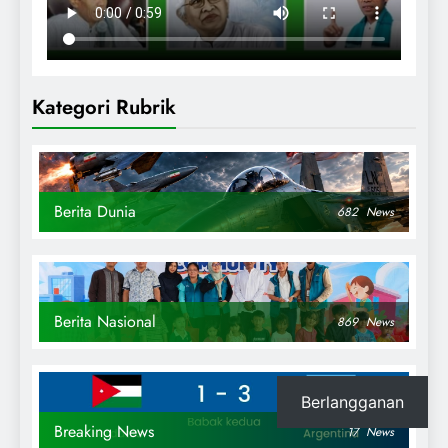
Kategori Rubrik
Berita Dunia
682
News
Berita Nasional
869
News
Berlangganan
Breaking News
17
News