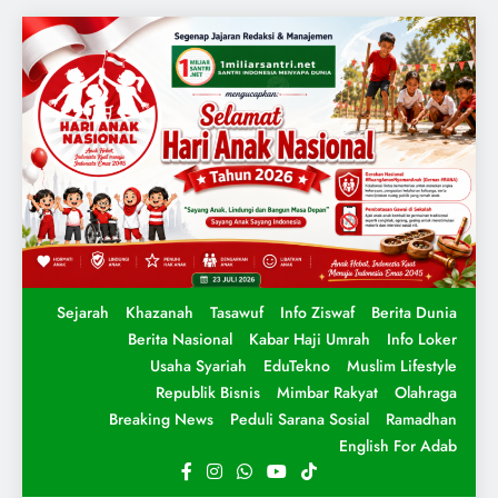
Sejarah
Khazanah
Tasawuf
Info Ziswaf
Berita Dunia
Berita Nasional
Kabar Haji Umrah
Info Loker
Usaha Syariah
EduTekno
Muslim Lifestyle
Republik Bisnis
Mimbar Rakyat
Olahraga
Breaking News
Peduli Sarana Sosial
Ramadhan
English For Adab