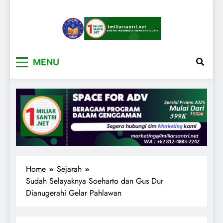
1miliarsantri.net
Santri Indonesia Menyapa Dunia
MENU
Home
Sejarah
Sudah Selayaknya Soeharto dan Gus Dur
Dianugerahi Gelar Pahlawan