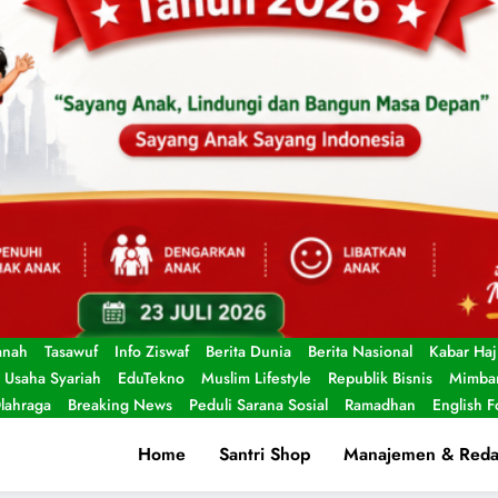
anah
Tasawuf
Info Ziswaf
Berita Dunia
Berita Nasional
Kabar Haj
Usaha Syariah
EduTekno
Muslim Lifestyle
Republik Bisnis
Mimbar
lahraga
Breaking News
Peduli Sarana Sosial
Ramadhan
English 
Home
Santri Shop
Manajemen & Reda