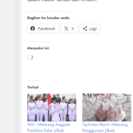
Bagikan ke kenalan anda:
Facebook
X
Lagi
Menyukai ini:
Terkait
MUI : Melarang Anggota
Tajikistan Resmi Melarang
Paskibra Pakai Jilbab
Penggunaan Jilbab