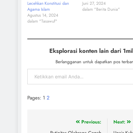
Lecehkan Konstitusi dan
Juni 27, 2024
Agama Islam
dalam "Berita Dunia"
Agustus 14, 2024
dalam "Tasawuf"
Eksplorasi konten lain dari 1mil
Berlangganan untuk dapatkan pos terbar
Pages:
1
2
Previous:
Next:
Rutinitas Olahraga Cegah
Unair Ku