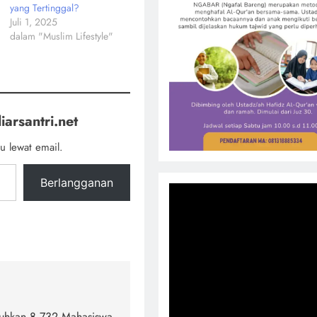
yang Tertinggal?
Juli 1, 2025
dalam "Muslim Lifestyle"
iarsantri.net
u lewat email.
Berlangganan
kuhkan 8.732 Mahasiswa