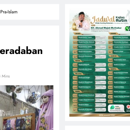
Pra-Islam
Peradaban
3 Mins