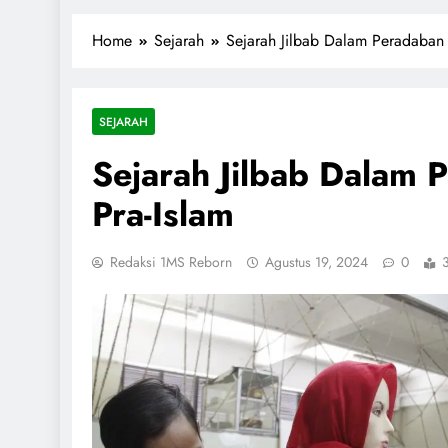
1miliarsantri.net
Santri Indonesia Menyapa Dunia
Home
Sejarah
Sejarah Jilbab Dalam Peradaban 
SEJARAH
Sejarah Jilbab Dalam 
Pra-Islam
Redaksi 1MS Reborn
Agustus 19, 2024
0