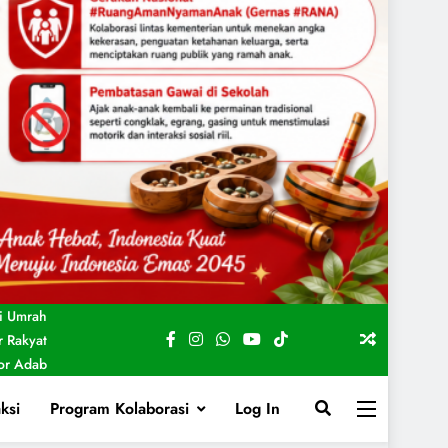
i Umrah
 Rakyat
For Adab
ksi
Program Kolaborasi
Log In