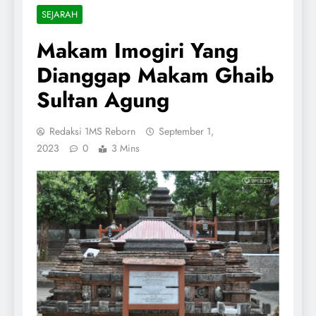
SEJARAH
Makam Imogiri Yang
Dianggap Makam Ghaib
Sultan Agung
Redaksi 1MS Reborn
September 1,
2023
0
3 Mins