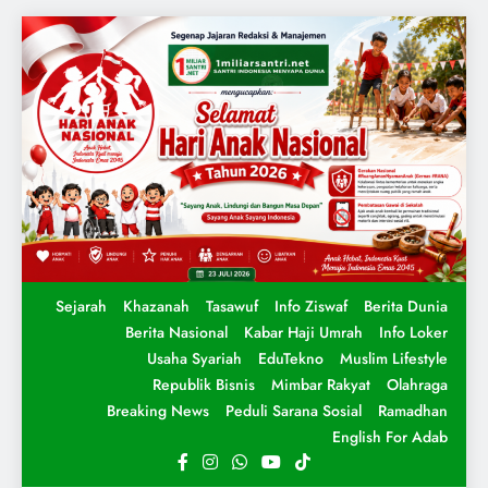
Sejarah
Khazanah
Tasawuf
Info Ziswaf
Berita Dunia
Berita Nasional
Kabar Haji Umrah
Info Loker
Usaha Syariah
EduTekno
Muslim Lifestyle
Republik Bisnis
Mimbar Rakyat
Olahraga
Breaking News
Peduli Sarana Sosial
Ramadhan
English For Adab