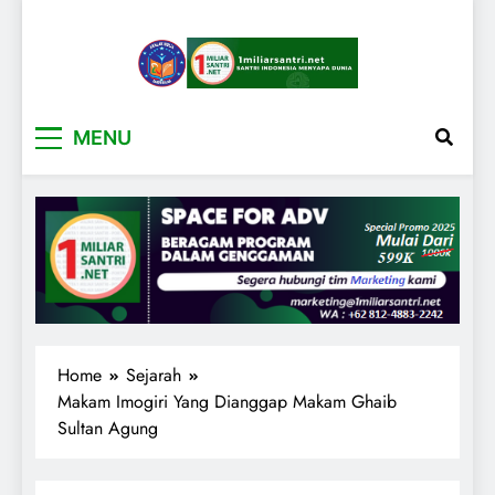
1miliarsantri.net
Santri Indonesia Menyapa Dunia
MENU
Home
Sejarah
Makam Imogiri Yang Dianggap Makam Ghaib
Sultan Agung