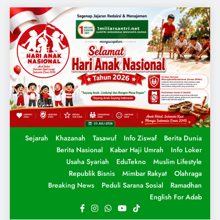
Sejarah
Khazanah
Tasawuf
Info Ziswaf
Berita Dunia
Berita Nasional
Kabar Haji Umrah
Info Loker
Usaha Syariah
EduTekno
Muslim Lifestyle
Republik Bisnis
Mimbar Rakyat
Olahraga
Breaking News
Peduli Sarana Sosial
Ramadhan
English For Adab