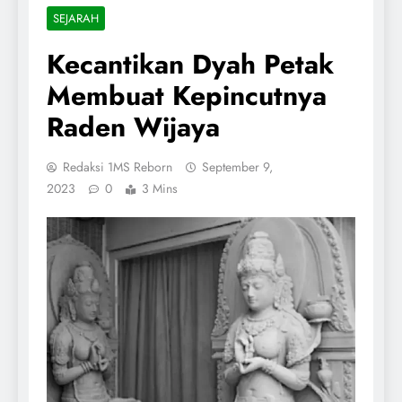
SEJARAH
Kecantikan Dyah Petak
Membuat Kepincutnya
Raden Wijaya
Redaksi 1MS Reborn
September 9,
2023
0
3 Mins