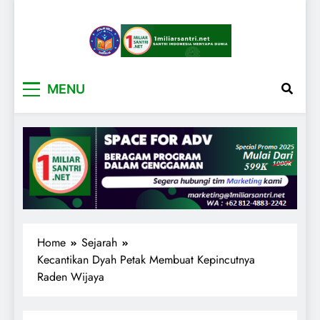
1miliarsantri.net
Santri Indonesia Menyapa Dunia
MENU
Home
Sejarah
Kecantikan Dyah Petak Membuat Kepincutnya
Raden Wijaya