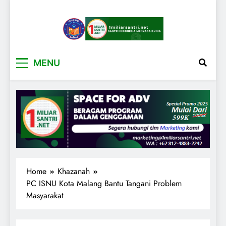
1miliarsantri.net
Santri Indonesia Menyapa Dunia
MENU
Home
Khazanah
PC ISNU Kota Malang Bantu Tangani Problem
Masyarakat