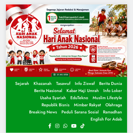
Sejarah
Khazanah
Tasawuf
Info Ziswaf
Berita Dunia
Berita Nasional
Kabar Haji Umrah
Info Loker
Usaha Syariah
EduTekno
Muslim Lifestyle
Republik Bisnis
Mimbar Rakyat
Olahraga
Breaking News
Peduli Sarana Sosial
Ramadhan
English For Adab