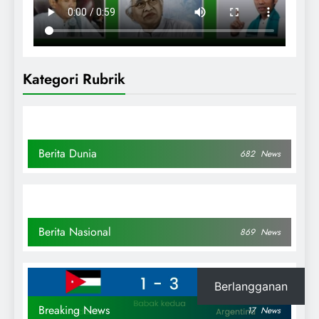
Kategori Rubrik
Berita Dunia
682
News
Berita Nasional
869
News
Berlangganan
Breaking News
17
News