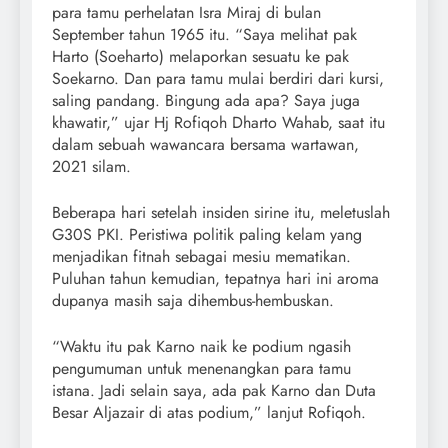
para tamu perhelatan Isra Miraj di bulan
September tahun 1965 itu. “Saya melihat pak
Harto (Soeharto) melaporkan sesuatu ke pak
Soekarno. Dan para tamu mulai berdiri dari kursi,
saling pandang. Bingung ada apa? Saya juga
khawatir,” ujar Hj Rofiqoh Dharto Wahab, saat itu
dalam sebuah wawancara bersama wartawan,
2021 silam.
Beberapa hari setelah insiden sirine itu, meletuslah
G30S PKI. Peristiwa politik paling kelam yang
menjadikan fitnah sebagai mesiu mematikan.
Puluhan tahun kemudian, tepatnya hari ini aroma
dupanya masih saja dihembus-hembuskan.
“Waktu itu pak Karno naik ke podium ngasih
pengumuman untuk menenangkan para tamu
istana. Jadi selain saya, ada pak Karno dan Duta
Besar Aljazair di atas podium,” lanjut Rofiqoh.