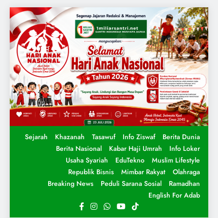
Sejarah
Khazanah
Tasawuf
Info Ziswaf
Berita Dunia
Berita Nasional
Kabar Haji Umrah
Info Loker
Usaha Syariah
EduTekno
Muslim Lifestyle
Republik Bisnis
Mimbar Rakyat
Olahraga
Breaking News
Peduli Sarana Sosial
Ramadhan
English For Adab