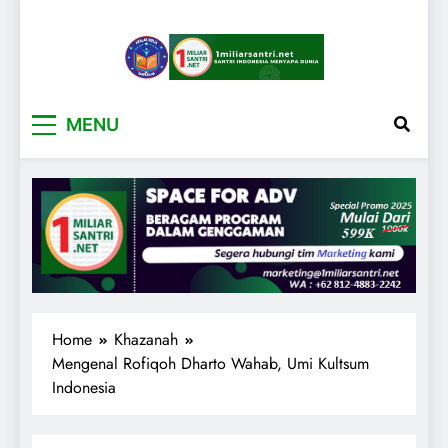
1miliarsantri.net
Santri Indonesia Menyapa Dunia
MENU
Home
Khazanah
Mengenal Rofiqoh Dharto Wahab, Umi Kultsum
Indonesia