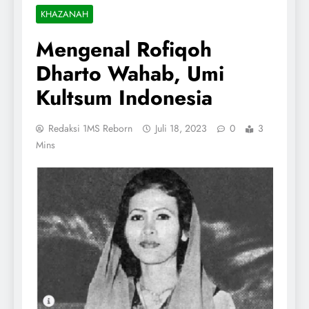
KHAZANAH
Mengenal Rofiqoh
Dharto Wahab, Umi
Kultsum Indonesia
Redaksi 1MS Reborn
Juli 18, 2023
0
3
Mins