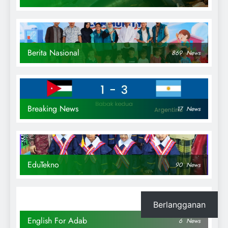
Berita Nasional
869
News
Breaking News
17
News
EduTekno
90
News
Berlangganan
English For Adab
6
News