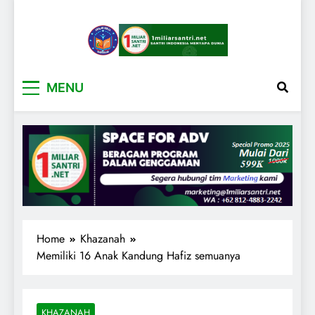
1miliarsantri.net
Santri Indonesia Menyapa Dunia
MENU
Home
Khazanah
Memiliki 16 Anak Kandung Hafiz semuanya
KHAZANAH