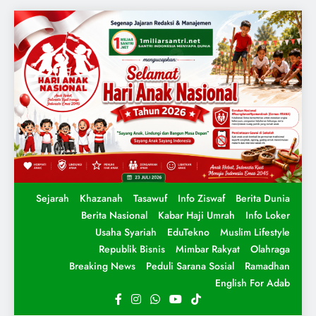
Sejarah
Khazanah
Tasawuf
Info Ziswaf
Berita Dunia
Berita Nasional
Kabar Haji Umrah
Info Loker
Usaha Syariah
EduTekno
Muslim Lifestyle
Republik Bisnis
Mimbar Rakyat
Olahraga
Breaking News
Peduli Sarana Sosial
Ramadhan
English For Adab