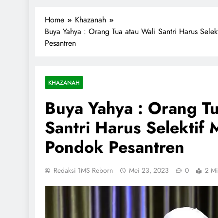
1miliarsantri.net
Santri Indonesia Menyapa Dunia
Home
Khazanah
Buya Yahya : Orang Tua atau Wali Santri Harus Sele
Pesantren
KHAZANAH
Buya Yahya : Orang Tu
Santri Harus Selektif 
Pondok Pesantren
Redaksi 1MS Reborn
Mei 23, 2023
0
2 Mi