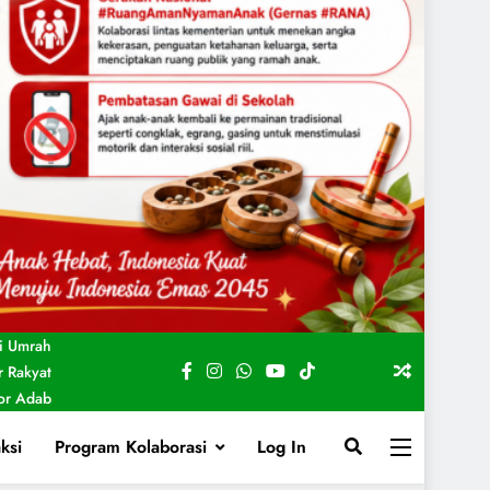
i Umrah
 Rakyat
For Adab
ksi
Program Kolaborasi
Log In