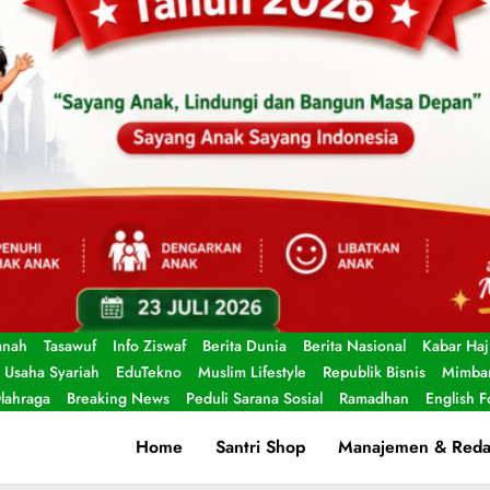
anah
Tasawuf
Info Ziswaf
Berita Dunia
Berita Nasional
Kabar Haj
Usaha Syariah
EduTekno
Muslim Lifestyle
Republik Bisnis
Mimbar
lahraga
Breaking News
Peduli Sarana Sosial
Ramadhan
English 
Home
Santri Shop
Manajemen & Reda