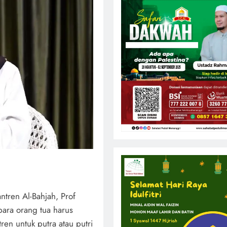
ntren Al-Bahjah, Prof
para orang tua harus
en untuk putra atau putri