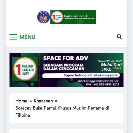
1miliarsantri.net
Santri Indonesia Menyapa Dunia
MENU
Home
Khazanah
Boracay Buka Pantai Khusus Muslim Pertama di
Filipina