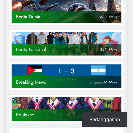
Berita Dunia
682
News
Berita Nasional
869
News
Breaking News
17
News
EduTekno
90
News
Berlangganan