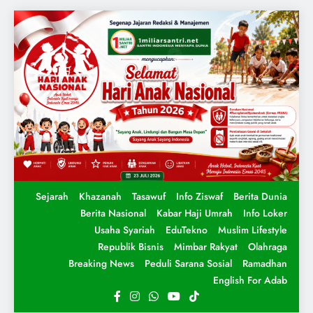
Sejarah
Khazanah
Tasawuf
Info Ziswaf
Berita Dunia
Berita Nasional
Kabar Haji Umrah
Info Loker
Usaha Syariah
EduTekno
Muslim Lifestyle
Republik Bisnis
Mimbar Rakyat
Olahraga
Breaking News
Peduli Sarana Sosial
Ramadhan
English For Adab