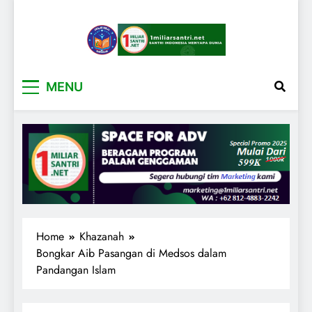
1miliarsantri.net
Santri Indonesia Menyapa Dunia
MENU
Home
Khazanah
Bongkar Aib Pasangan di Medsos dalam
Pandangan Islam