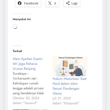
Facebook
X
Lagi
Menyukai ini:
Terkait
Islam Ajarkan Suami-
Istri Jaga Rahasia
Urusan Ranjang
Surabaya --
1miliarsantri.net :
Hukum Masturbasi Saat
Kehidupan rumah
Haid dalam Islam
tangga adalah privasi
Sesuai Pandangan
yang hendaknya tidak
Ulama
diumbar ke siapa dan
Oktober 30, 2024
Juli 21, 2025
di mana pun. Ini adalah
dalam "Tasawuf"
dalam "Khazanah"
salah satu ajaran Islam