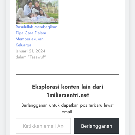
yang sangat luhur. عن
أبي سَعِيدٍ الْخُدْرِيَّ يَقُولُا
قَالَ رَسُولُ اللَّهِ صَلَّى
اللَّهُ عَلَيْهِ وَسَلَّمَ إِنَّ مِنْ
Rasulullah Membagikan
أَعْظَمِ الْأَمَانَةِ عِنْدَ اللَّهِ
Tiga Cara Dalam
يَوْمَ الْقِيَامَةِ الرَّجُلَ
Memperlakukan
يُفْضِي…
Keluarga
Januari 21, 2024
dalam "Tasawuf"
Eksplorasi konten lain dari
1miliarsantri.net
Berlangganan untuk dapatkan pos terbaru lewat
email.
Berlangganan