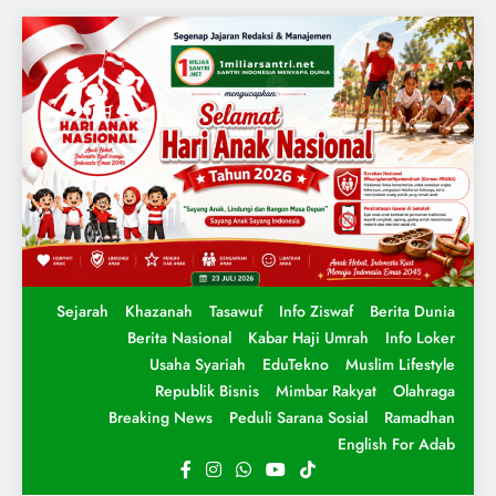
Sejarah
Khazanah
Tasawuf
Info Ziswaf
Berita Dunia
Berita Nasional
Kabar Haji Umrah
Info Loker
Usaha Syariah
EduTekno
Muslim Lifestyle
Republik Bisnis
Mimbar Rakyat
Olahraga
Breaking News
Peduli Sarana Sosial
Ramadhan
English For Adab