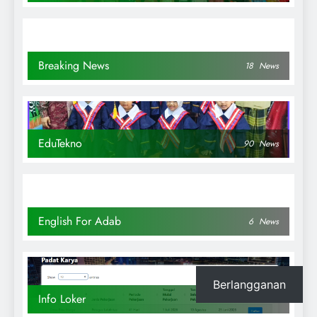
Breaking News
18
News
EduTekno
90
News
English For Adab
6
News
Berlangganan
Info Loker
24
News