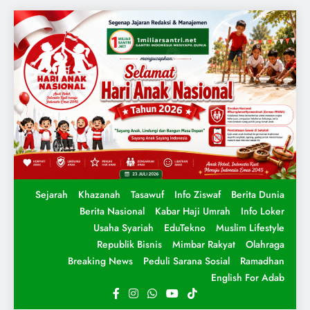
Sejarah
Khazanah
Tasawuf
Info Ziswaf
Berita Dunia
Berita Nasional
Kabar Haji Umrah
Info Loker
Usaha Syariah
EduTekno
Muslim Lifestyle
Republik Bisnis
Mimbar Rakyat
Olahraga
Breaking News
Peduli Sarana Sosial
Ramadhan
English For Adab