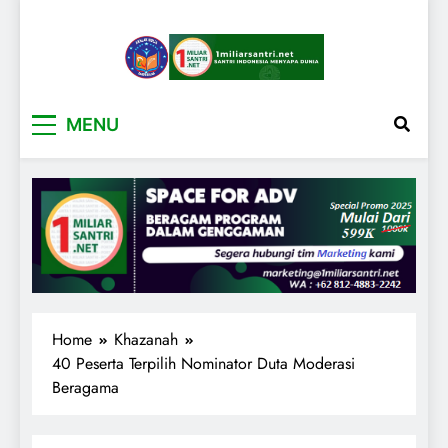
1miliarsantri.net
Santri Indonesia Menyapa Dunia
MENU
Home
Khazanah
40 Peserta Terpilih Nominator Duta Moderasi
Beragama