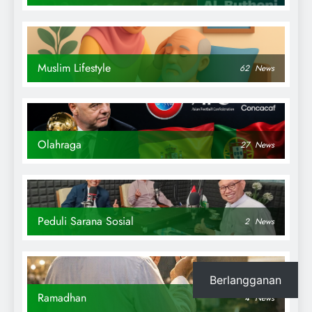
Muslim Lifestyle
62
News
Olahraga
27
News
Peduli Sarana Sosial
2
News
Berlangganan
Ramadhan
4
News