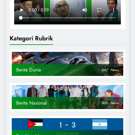
Kategori Rubrik
Berita Dunia
682
News
Berita Nasional
869
News