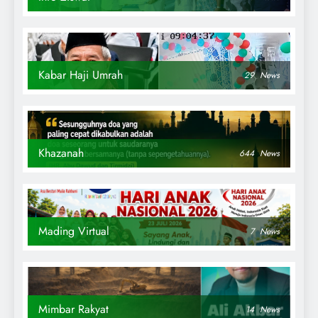
Kabar Haji Umrah
29
News
Khazanah
644
News
Mading Virtual
7
News
Mimbar Rakyat
14
News