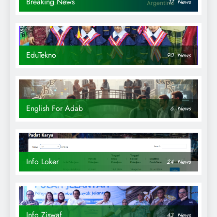
Breaking News
17
News
EduTekno
90
News
English For Adab
6
News
Info Loker
24
News
Info Ziswaf
43
News