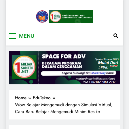
1miliarsantri.net
Santri Indonesia Menyapa Dunia
MENU
Home
EduTekno
Wow Belajar Mengemudi dengan Simulasi Virtual,
Cara Baru Belajar Mengemudi Minim Resiko