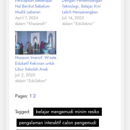
Persiapkan Beberapa
Dengan Perkembangan
Hal Berikut Sebelum
Teknologi, Belajar Kini
Mudik Lebaran
Lebih Menyenangkan
April 7, 2024
Juli 14, 2025
dalam "Khazanah"
dalam "EduTekno"
Museum Imersif: Wisata
Edukatif Kekinian untuk
Libur Sekolah Anak
Juli 2, 2025
dalam "EduTekno"
Pages:
1
2
Tagged:
belajar mengemudi minim resiko
pengalaman interaktif calon pengemudi