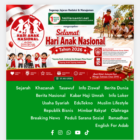
Sejarah
Khazanah
Tasawuf
Info Ziswaf
Berita Dunia
Berita Nasional
Kabar Haji Umrah
Info Loker
Usaha Syariah
EduTekno
Muslim Lifestyle
Republik Bisnis
Mimbar Rakyat
Olahraga
Breaking News
Peduli Sarana Sosial
Ramadhan
English For Adab