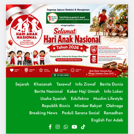
Sejarah
Khazanah
Tasawuf
Info Ziswaf
Berita Dunia
Berita Nasional
Kabar Haji Umrah
Info Loker
Usaha Syariah
EduTekno
Muslim Lifestyle
Republik Bisnis
Mimbar Rakyat
Olahraga
Breaking News
Peduli Sarana Sosial
Ramadhan
English For Adab