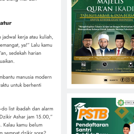
atur
adwal kerja atau kuliah,
 Semangat, ya!” Lalu kamu
’an, sedekah harian
uaikan.
embantu manusia modern
aktu untuk berhenti
o-do list ibadah dan alarm
Dzikir Ashar jam 15.00,”
ba. Kalau kamu belum
 sempat dzikir sore?