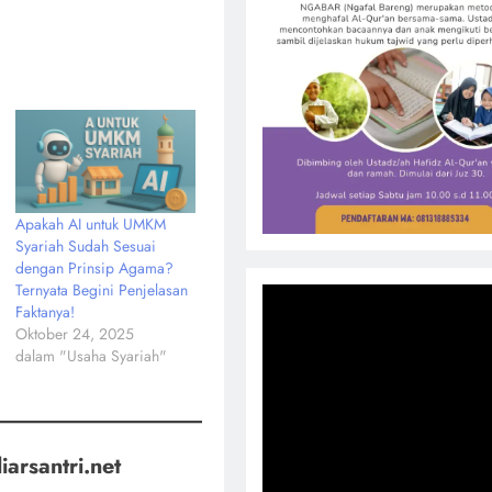
Apakah AI untuk UMKM
Syariah Sudah Sesuai
dengan Prinsip Agama?
Ternyata Begini Penjelasan
Faktanya!
Oktober 24, 2025
dalam "Usaha Syariah"
iarsantri.net