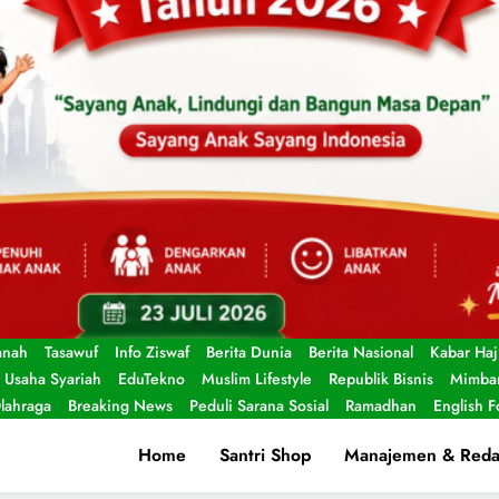
anah
Tasawuf
Info Ziswaf
Berita Dunia
Berita Nasional
Kabar Haj
Usaha Syariah
EduTekno
Muslim Lifestyle
Republik Bisnis
Mimbar
lahraga
Breaking News
Peduli Sarana Sosial
Ramadhan
English 
Home
Santri Shop
Manajemen & Reda