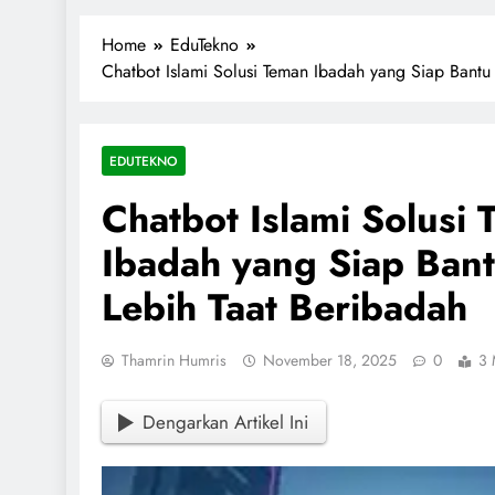
1miliarsantri.net
Santri Indonesia Menyapa Dunia
Home
EduTekno
Chatbot Islami Solusi Teman Ibadah yang Siap Bantu
EDUTEKNO
Chatbot Islami Solusi
Ibadah yang Siap Ban
Lebih Taat Beribadah
Thamrin Humris
November 18, 2025
0
3 
Dengarkan Artikel Ini