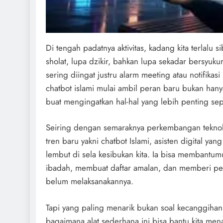
Di tengah padatnya aktivitas, kadang kita terlalu 
sholat, lupa dzikir, bahkan lupa sekadar bersyuku
sering diingat justru alarm meeting atau notifikasi 
chatbot islami mulai ambil peran baru bukan hany
buat mengingatkan hal-hal yang lebih penting sep
Seiring dengan semaraknya perkembangan teknol
tren baru yakni chatbot Islami, asisten digital yan
lembut di sela kesibukan kita. Ia bisa membantum
ibadah, membuat daftar amalan, dan memberi pe
belum melaksanakannya.
Tapi yang paling menarik bukan soal kecanggihan
bagaimana alat sederhana ini bisa bantu kita mena