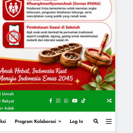
i Umrah
 Rakyat
For Adab
ksi
Program Kolaborasi
Log In