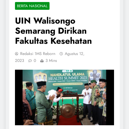
BERITA NASIONAL
UIN Walisongo
Semarang Dirikan
Fakultas Kesehatan
Redaksi 1MS Reborn
Agustus 12,
2023
0
3 Mins