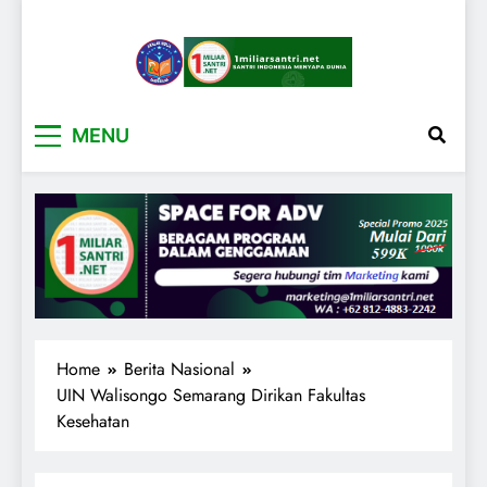
1miliarsantri.net
Santri Indonesia Menyapa Dunia
MENU
Home
Berita Nasional
UIN Walisongo Semarang Dirikan Fakultas
Kesehatan