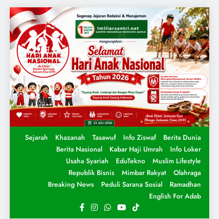
Sejarah
Khazanah
Tasawuf
Info Ziswaf
Berita Dunia
Berita Nasional
Kabar Haji Umrah
Info Loker
Usaha Syariah
EduTekno
Muslim Lifestyle
Republik Bisnis
Mimbar Rakyat
Olahraga
Breaking News
Peduli Sarana Sosial
Ramadhan
English For Adab