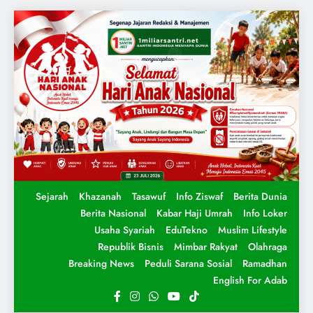
Sejarah
Khazanah
Tasawuf
Info Ziswaf
Berita Dunia
Berita Nasional
Kabar Haji Umrah
Info Loker
Usaha Syariah
EduTekno
Muslim Lifestyle
Republik Bisnis
Mimbar Rakyat
Olahraga
Breaking News
Peduli Sarana Sosial
Ramadhan
English For Adab