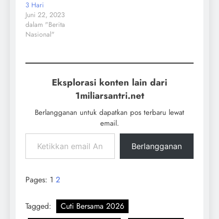
3 Hari
Juni 22, 2023
dalam "Berita
Nasional"
Eksplorasi konten lain dari
1miliarsantri.net
Berlangganan untuk dapatkan pos terbaru lewat
email.
Berlangganan
Pages:
1
2
Tagged:
Cuti Bersama 2026