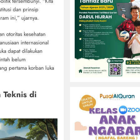
itik tersembunyi. “Kita
itusi dan prinsip
am ini,” ujarnya.
an otoritas kesehatan
anusiaan internasional
ka dapat dilakukan
intah belum
ng pertama korban luka
 Teknis di