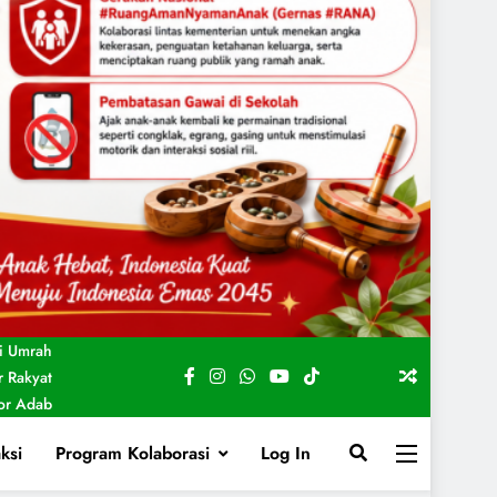
i Umrah
 Rakyat
For Adab
ksi
Program Kolaborasi
Log In