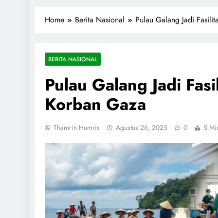
1miliarsantri.net
Santri Indonesia Menyapa Dunia
Home
Berita Nasional
Pulau Galang Jadi Fasili
BERITA NASIONAL
Pulau Galang Jadi Fasi
Korban Gaza
Thamrin Humris
Agustus 26, 2025
0
5 Mi