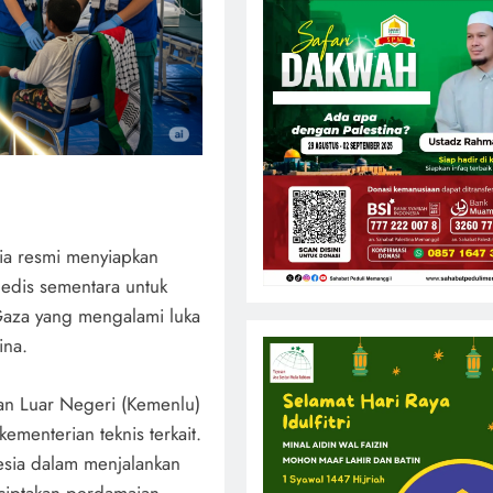
ia resmi menyiapkan
medis sementara untuk
za yang mengalami luka
ina.
an Luar Negeri (Kemenlu)
menterian teknis terkait.
esia dalam menjalankan
nciptakan perdamaian