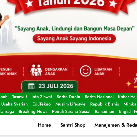
anah
Tasawuf
Info Ziswaf
Berita Dunia
Berita Nasional
Kabar Haj
Usaha Syariah
EduTekno
Muslim Lifestyle
Republik Bisnis
Mimbar
lahraga
Breaking News
Peduli Sarana Sosial
Ramadhan
English 
Home
Santri Shop
Manajemen & Reda