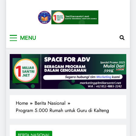
1miliarsantri.net
Santri Indonesia Menyapa Dunia
MENU
Home
Berita Nasional
Program 5.000 Rumah untuk Guru di Kalteng
BERITA NASIONAL