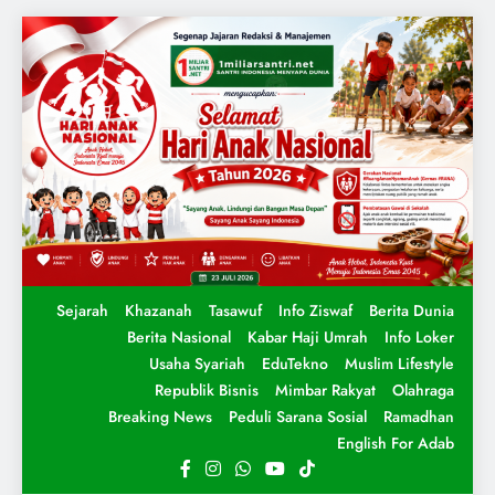
Sejarah
Khazanah
Tasawuf
Info Ziswaf
Berita Dunia
Berita Nasional
Kabar Haji Umrah
Info Loker
Usaha Syariah
EduTekno
Muslim Lifestyle
Republik Bisnis
Mimbar Rakyat
Olahraga
Breaking News
Peduli Sarana Sosial
Ramadhan
English For Adab