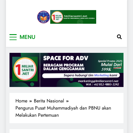
1miliarsantri.net
Santri Indonesia Menyapa Dunia
MENU
Home
Berita Nasional
Pengurus Pusat Muhammadiyah dan PBNU akan
Melakukan Pertemuan