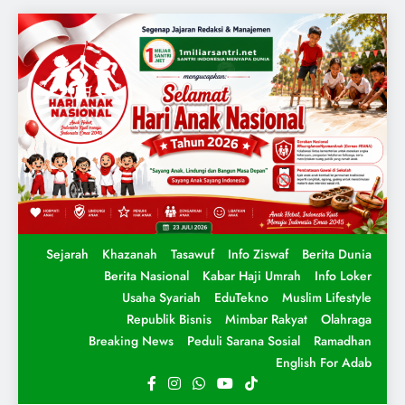
Sejarah
Khazanah
Tasawuf
Info Ziswaf
Berita Dunia
Berita Nasional
Kabar Haji Umrah
Info Loker
Usaha Syariah
EduTekno
Muslim Lifestyle
Republik Bisnis
Mimbar Rakyat
Olahraga
Breaking News
Peduli Sarana Sosial
Ramadhan
English For Adab