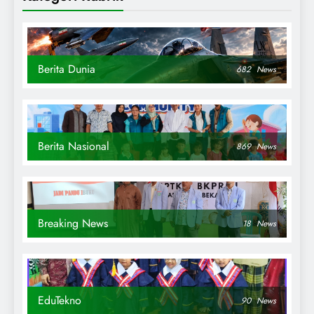
Berita Dunia
682
News
Berita Nasional
869
News
Breaking News
18
News
EduTekno
90
News