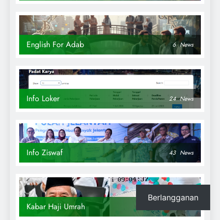
English For Adab
6
News
Info Loker
24
News
Info Ziswaf
43
News
Berlangganan
Kabar Haji Umrah
29
News