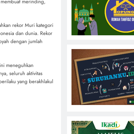
n membuat merinding,
kan rekor Muri kategori
ndonesia dan dunia. Rekor
opyah dengan jumlah
 ini meneguhkan
a, seluruh aktivitas
perilaku yang berakhlakul