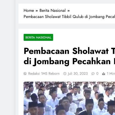
1miliarsantri.net
Santri Indonesia Menyapa Dunia
Home
Berita Nasional
Pembacaan Sholawat Tibbil Qulub di Jombang Peca
BERITA NASIONAL
Pembacaan Sholawat T
di Jombang Pecahkan 
Redaksi 1MS Reborn
Juli 30, 2023
0
1 Min