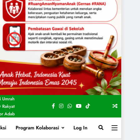
i Umrah
 Rakyat
For Adab
ksi
Program Kolaborasi
Log In