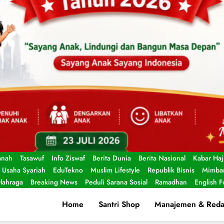
anah
Tasawuf
Info Ziswaf
Berita Dunia
Berita Nasional
Kabar Haj
Usaha Syariah
EduTekno
Muslim Lifestyle
Republik Bisnis
Mimbar
lahraga
Breaking News
Peduli Sarana Sosial
Ramadhan
English 
Home
Santri Shop
Manajemen & Reda