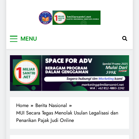
1miliarsantri.net
Santri Indonesia Menyapa Dunia
MENU
Home
Berita Nasional
MUI Secara Tegas Menolak Usulan Legalisasi dan
Penarikan Pajak Judi Online