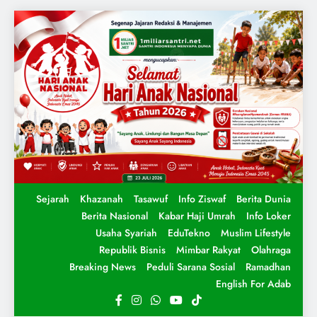
Sejarah
Khazanah
Tasawuf
Info Ziswaf
Berita Dunia
Berita Nasional
Kabar Haji Umrah
Info Loker
Usaha Syariah
EduTekno
Muslim Lifestyle
Republik Bisnis
Mimbar Rakyat
Olahraga
Breaking News
Peduli Sarana Sosial
Ramadhan
English For Adab