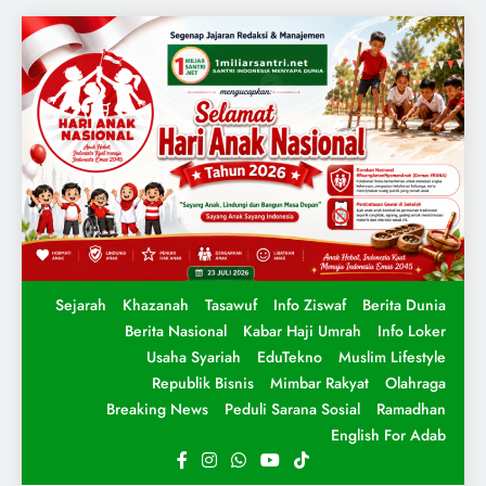
Sejarah
Khazanah
Tasawuf
Info Ziswaf
Berita Dunia
Berita Nasional
Kabar Haji Umrah
Info Loker
Usaha Syariah
EduTekno
Muslim Lifestyle
Republik Bisnis
Mimbar Rakyat
Olahraga
Breaking News
Peduli Sarana Sosial
Ramadhan
English For Adab