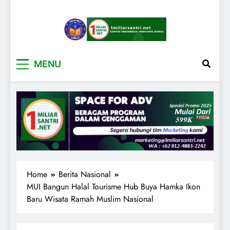
1miliarsantri.net
Santri Indonesia Menyapa Dunia
MENU
Home
Berita Nasional
MUI Bangun Halal Tourisme Hub Buya Hamka Ikon
Baru Wisata Ramah Muslim Nasional